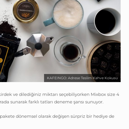
KAFEINGO: Adrese Teslim Kahve Kokusu
kirdek ve dilediğiniz miktarı seçebiliyorken Mixbox size 4
 arada sunarak farklı tatları deneme şansı sunuyor.
pakete dönemsel olarak değişen sürpriz bir hediye de