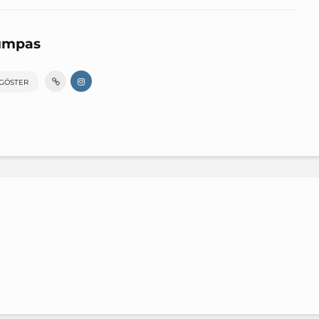
umpas
 GÖSTER