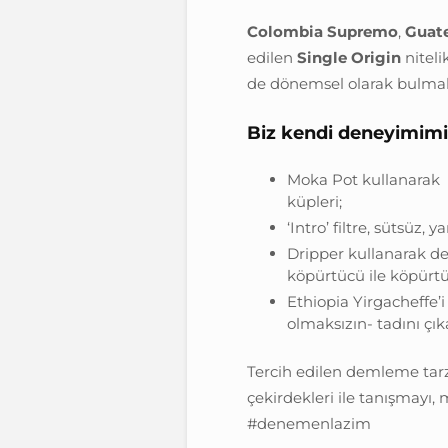
Colombia Supremo
,
Guat
edilen
Single Origin
niteli
de dönemsel olarak bulm
Biz kendi deneyimimizi
Moka Pot kullanarak
küpleri;
‘Intro’ filtre, sütsüz
Dripper kullanarak d
köpürtücü ile köpürtü
Ethiopia Yirgacheffe’i
olmaksızın- tadını çı
Tercih edilen demleme tarzı
çekirdekleri ile tanışmayı,
#denemenlazim