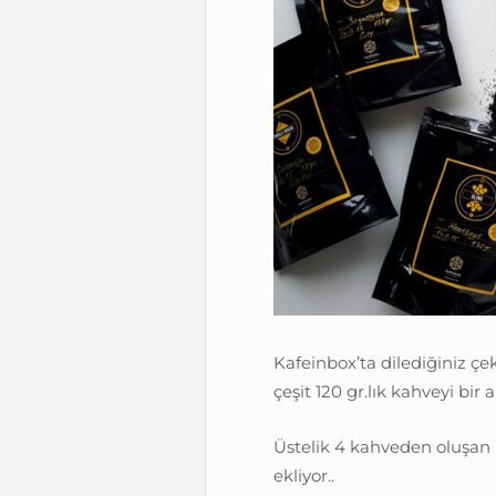
Kafeinbox’ta dilediğiniz çe
çeşit 120 gr.lık kahveyi bir
Üstelik 4 kahveden oluşan 
ekliyor..