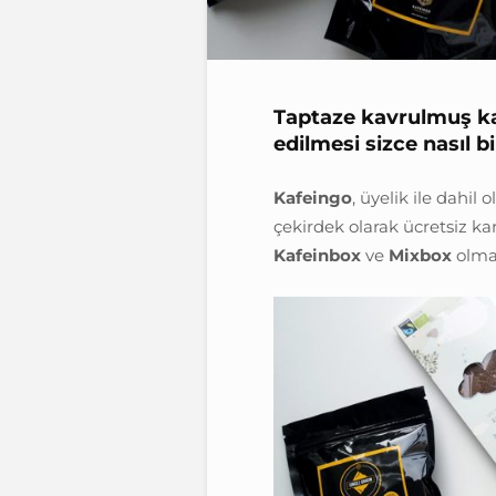
Taptaze kavrulmuş kah
edilmesi sizce nasıl bir
Kafeingo
, üyelik ile dahil
çekirdek olarak ücretsiz ka
Kafeinbox
ve
Mixbox
olmak