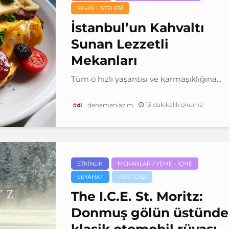
ŞEHIR LISTELERI
İstanbul’un Kahvaltı
Sunan Lezzetli
Mekanları
Tüm o hızlı yaşantısı ve karmaşıklığına...
13 dakikalık okuma
denemenlazım
ETKINLIK
MEKANLAR / YEME - İÇME
SEYAHAT
YURT DIŞI
The I.C.E. St. Moritz:
Donmuş gölün üstünde
klasik otomobil rüyası