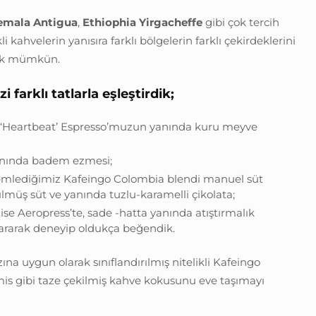
emala Antigua
,
Ethiophia Yirgacheffe
gibi çok tercih
kli kahvelerin yanısıra farklı bölgelerin farklı çekirdeklerini
ak mümkün.
 farklı tatlarla eşleştirdik;
 ‘Heartbeat’ Espresso’muzun yanında kuru meyve
, yanında badem ezmesi;
emlediğimiz Kafeingo Colombia blendi manuel süt
lmüş süt ve yanında tuzlu-karamelli çikolata;
 ise Aeropress’te, sade -hatta yanında atıştırmalık
kararak deneyip oldukça beğendik.
na uygun olarak sınıflandırılmış nitelikli Kafeingo
 mis gibi taze çekilmiş kahve kokusunu eve taşımayı