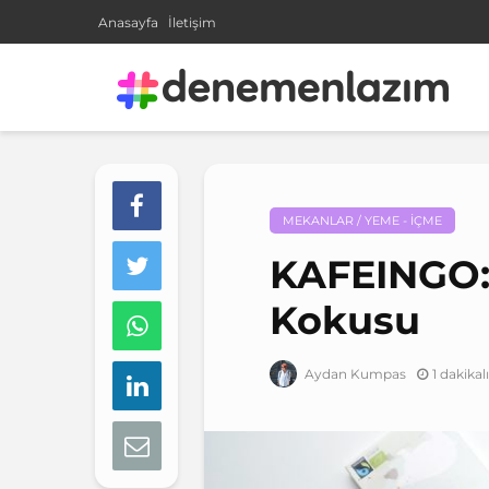
Anasayfa
İletişim
MEKANLAR / YEME - İÇME
KAFEINGO:
Kokusu
1 dakika
Aydan Kumpas