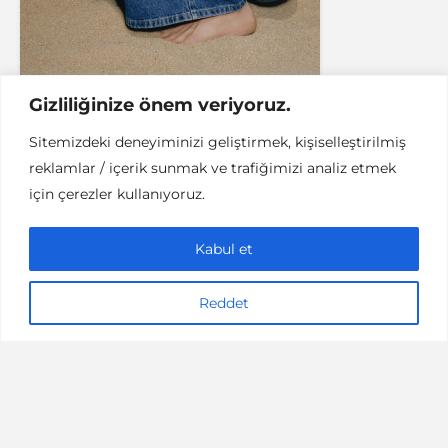
Gizliliğinize önem veriyoruz.
Sitemizdeki deneyiminizi geliştirmek, kişiselleştirilmiş
reklamlar / içerik sunmak ve trafiğimizi analiz etmek
ASTROLOJI
için çerezler kullanıyoruz.
Aslan Burcu Hediye
Önerileri (24 Temmuz –
Kabul et
22 Ağustos)
Reddet
2 dakikalık okuma
23/07/2019
Damla Yılmaz