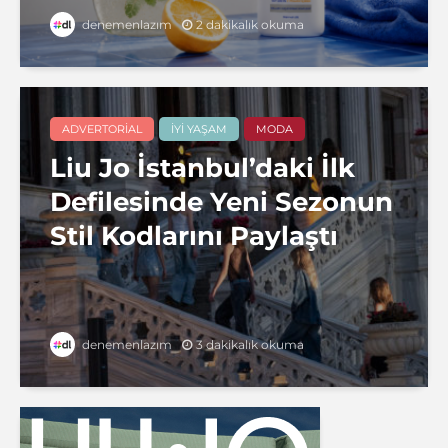
2 dakikalık okuma
denemenlazım
ADVERTORIAL
İYI YAŞAM
MODA
Liu Jo İstanbul’daki İlk
Defilesinde Yeni Sezonun
Stil Kodlarını Paylaştı
3 dakikalık okuma
denemenlazım