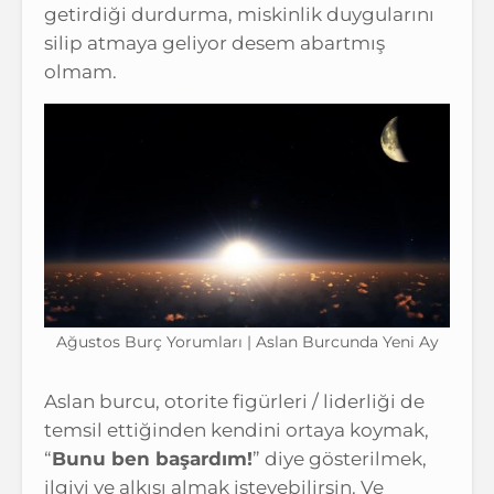
getirdiği durdurma, miskinlik duygularını
silip atmaya geliyor desem abartmış
olmam.
Ağustos Burç Yorumları | Aslan Burcunda Yeni Ay
Aslan burcu, otorite figürleri / liderliği de
temsil ettiğinden kendini ortaya koymak,
“
Bunu ben başardım!
” diye gösterilmek,
ilgiyi ve alkışı almak isteyebilirsin. Ve