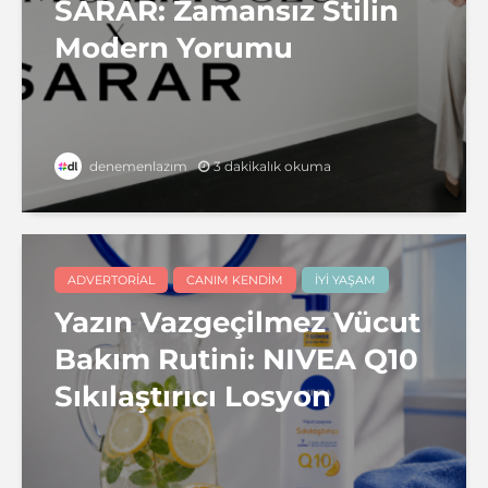
SARAR: Zamansız Stilin
Modern Yorumu
3 dakikalık okuma
denemenlazım
ADVERTORIAL
CANIM KENDIM
İYI YAŞAM
Yazın Vazgeçilmez Vücut
Bakım Rutini: NIVEA Q10
Sıkılaştırıcı Losyon