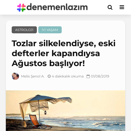
ASTROLOJI
İYI YAŞAM
Tozlar silkelendiyse, eski
defterler kapandıysa
Ağustos başlıyor!
4 dakikalık okuma
01/08/2019
Melis Şenol A.