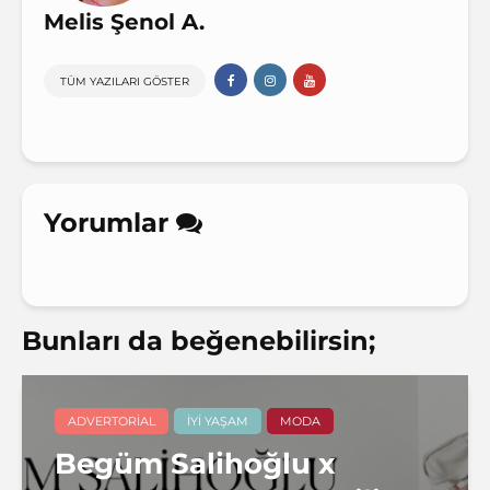
Melis Şenol A.
TÜM YAZILARI GÖSTER
Yorumlar
Bunları da beğenebilirsin;
ADVERTORIAL
İYI YAŞAM
MODA
Begüm Salihoğlu x