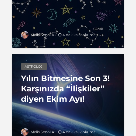
4 dakikalık okuma
Melis Şenol A.
ASTROLOJI
Yılın Bitmesine Son 3!
Karşınızda “İlişkiler”
diyen Ekim Ayı!
4 dakikalık okuma
Melis Şenol A.