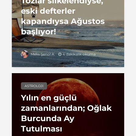
Tozlar silkelendiyse,
eski defterler
kapandıysa Ağustos
başlıyor!
4 dakikalık okuma
Melis Şenol A.
ASTROLOJI
Yılın en güçlü
zamanlarından; Oğlak
Burcunda Ay
Tutulması