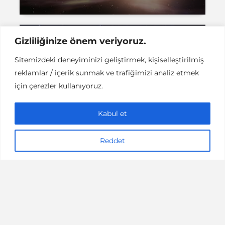
Gizliliğinize önem veriyoruz.
ASTROLOJI
Sitemizdeki deneyiminizi geliştirmek, kişiselleştirilmiş
Astroloji: Mart 2019
reklamlar / içerik sunmak ve trafiğimizi analiz etmek
Gökyüzü Rehberi
için çerezler kullanıyoruz.
Kabul et
Reddet
4 dakikalık okuma
Melis Şenol A.
ASTROLOJI