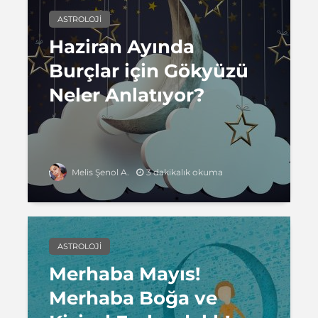
ASTROLOJI
Haziran Ayında
Burçlar için Gökyüzü
Neler Anlatıyor?
3 dakikalık okuma
Melis Şenol A.
ASTROLOJI
Merhaba Mayıs!
Merhaba Boğa ve