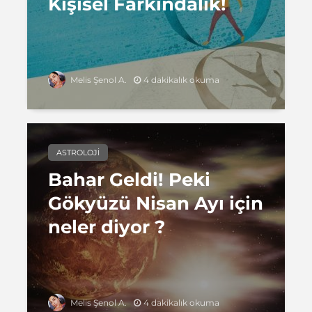
Kişisel Farkındalık!
4 dakikalık okuma
Melis Şenol A.
ASTROLOJI
Bahar Geldi! Peki
Gökyüzü Nisan Ayı için
neler diyor ?
4 dakikalık okuma
Melis Şenol A.