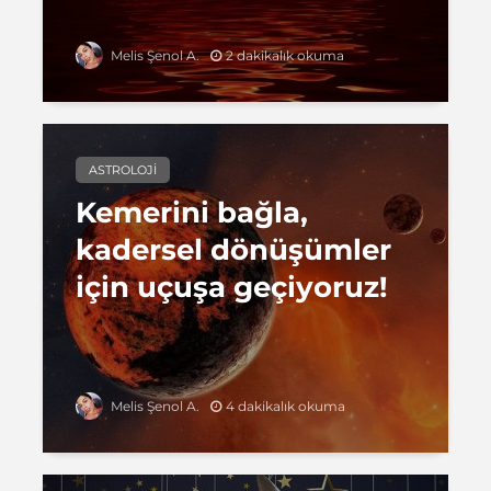
2 dakikalık okuma
Melis Şenol A.
ASTROLOJI
Kemerini bağla,
kadersel dönüşümler
için uçuşa geçiyoruz!
4 dakikalık okuma
Melis Şenol A.