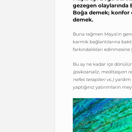
gezegen olaylarında B
Boğa demek; konfor 
demek.
Buna rağmen Mayıs’ın genel
karmik bağlantılarına bakt
farkındalıkları edinmesine 
Bu ay ne kadar içe dönülür
(psikoanaliz, meditasyon rehb
nefes terapileri vs..)
yardım a
yaptığınız yatırımların meyve