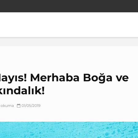
ayıs! Merhaba Boğa ve
kındalık!
ık okuma
01/05/2019