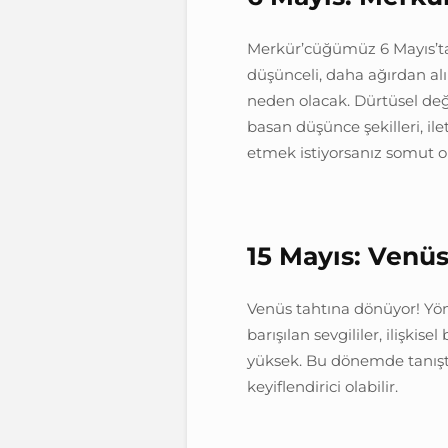
Merkür’cüğümüz 6 Mayıs’t
düşünceli, daha ağırdan a
neden olacak. Dürtüsel deği
basan düşünce şekilleri, ile
etmek istiyorsanız somut ol
15 Mayıs: Venü
Venüs tahtına dönüyor! Yöne
barışılan sevgililer, ilişkis
yüksek. Bu dönemde tanıştığ
keyiflendirici olabilir.