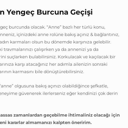
’ın Yengeç Burcuna Geçişi
eç burcunda olacak. “Anne” bazlı her türlü konu,
nneniz, içinizdeki anne rolüne bakış açınız & bağlantınız,
kadın karmaları olsun bu dönemde karşınıza gelebilir.
 travmalarınızı çalışırken ya da annenizi ya da
ini suçlarken bulabilirsiniz. Korkulacak ve kaçılacak bir
rınıza karşı atacağınız her adımla ailenizin sonraki
rının karmasını bile dönüştürebilirsiniz.
“anne” olgusuna bakış açınızı olabildiğince şefkatle,
yime güvenerek ilerlerseniz eğer kendinizi çok derin
 hassas zamanlardan geçebilme ihtimaliniz olacağı için
yeni kararlar almamanızı kalpten öneririm.