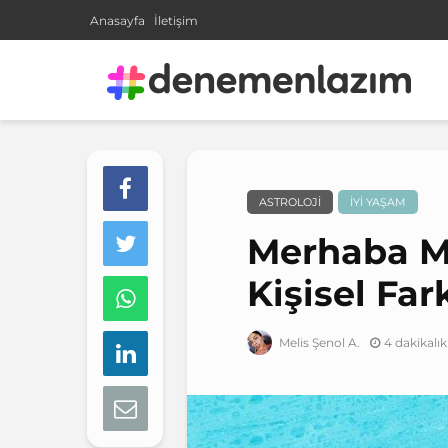
Anasayfa
İletişim
ASTROLOJI
İYI YAŞAM
Merhaba M
Kişisel Far
4 dakikal
Melis Şenol A.