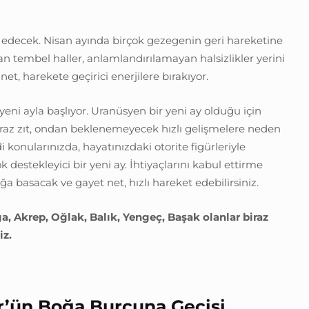
 edecek. Nisan ayında birçok gezegenin geri hareketine
an tembel haller, anlamlandırılamayan halsizlikler yerini
net, harekete geçirici enerjilere bırakıyor.
ni ayla başlıyor. Uranüsyen bir yeni ay olduğu için
raz zıt, ondan beklenemeyecek hızlı gelişmelere neden
 konularınızda, hayatınızdaki otorite figürleriyle
 destekleyici bir yeni ay. İhtiyaçlarını kabul ettirme
ğa basacak ve gayet net, hızlı hareket edebilirsiniz.
a, Akrep, Oğlak, Balık, Yengeç, Başak olanlar biraz
iz.
r’ün Boğa Burcuna Geçişi