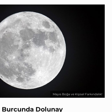
Mayıs Boğa ve Kişisel Farkındalık!
p Burcunda Dolunay