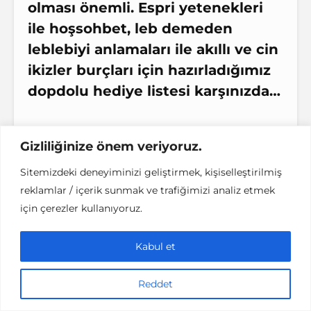
olması önemli. Espri yetenekleri
ile hoşsohbet, leb demeden
leblebiyi anlamaları ile akıllı ve cin
ikizler burçları için hazırladığımız
dopdolu hediye listesi karşınızda…
Gizliliğinize önem veriyoruz.
İkizler için yanlarında
taşıyabilecekleri elektronik
Sitemizdeki deneyiminizi geliştirmek, kişiselleştirilmiş
reklamlar / içerik sunmak ve trafiğimizi analiz etmek
alet edevatlar mükemmel
için çerezler kullanıyoruz.
hediye olacaktır
Kabul et
Apple Watch
Reddet