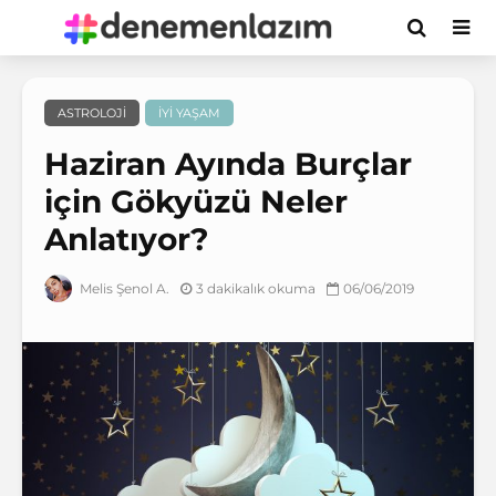
ASTROLOJI
İYI YAŞAM
Haziran Ayında Burçlar
için Gökyüzü Neler
Anlatıyor?
3 dakikalık okuma
06/06/2019
Melis Şenol A.