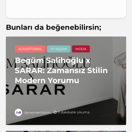
Bunları da beğenebilirsin;
ADVERTORIAL
İYI YAŞAM
MODA
Begüm Salihoğlu x
SARAR: Zamansız Stilin
Modern Yorumu
3 dakikalık okuma
denemenlazım