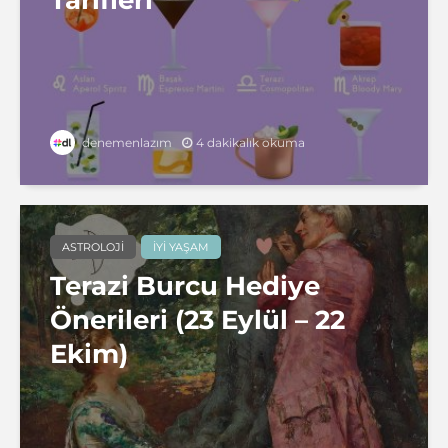
Tarifleri
4 dakikalık okuma
denemenlazım
ASTROLOJI
İYI YAŞAM
Terazi Burcu Hediye
Önerileri (23 Eylül – 22
Ekim)