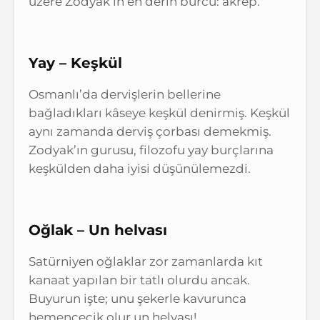
üzere Zodyak’ın en derin burcu: akrep.
Yay – Keşkül
Osmanlı’da dervişlerin bellerine
bağladıkları kâseye keşkül denirmiş. Keşkül
aynı zamanda derviş çorbası demekmiş.
Zodyak’ın gurusu, filozofu yay burçlarına
keşkülden daha iyisi düşünülemezdi.
Oğlak – Un helvası
Satürniyen oğlaklar zor zamanlarda kıt
kanaat yapılan bir tatlı olurdu ancak.
Buyurun işte; unu şekerle kavurunca
hemencecik olur un helvası!