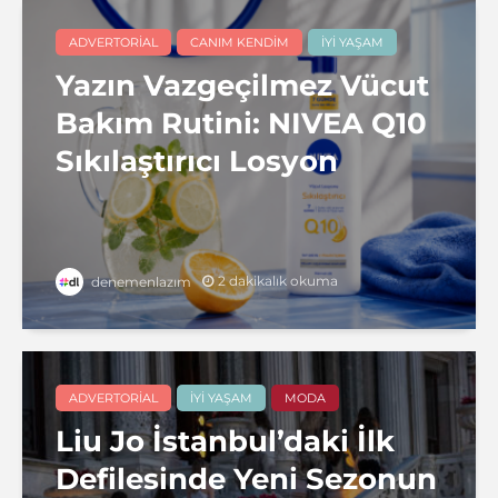
ADVERTORIAL
CANIM KENDIM
İYI YAŞAM
Yazın Vazgeçilmez Vücut
Bakım Rutini: NIVEA Q10
Sıkılaştırıcı Losyon
2 dakikalık okuma
denemenlazım
ADVERTORIAL
İYI YAŞAM
MODA
Liu Jo İstanbul’daki İlk
Defilesinde Yeni Sezonun