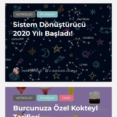
ASTROLOJI
İYI YAŞAM
Sistem Dönüştürücü
2020 Yılı Başladı!
4 dakikalık okuma
Melis Şenol A.
ASTROLOJI
İYI YAŞAM
TARIF
Burcunuza Özel Kokteyl