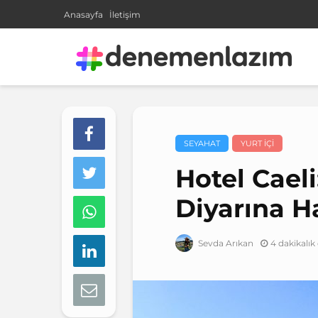
Anasayfa
İletişim
SEYAHAT
YURT IÇI
Hotel Caeli
Diyarına 
4 dakikalı
Sevda Arıkan