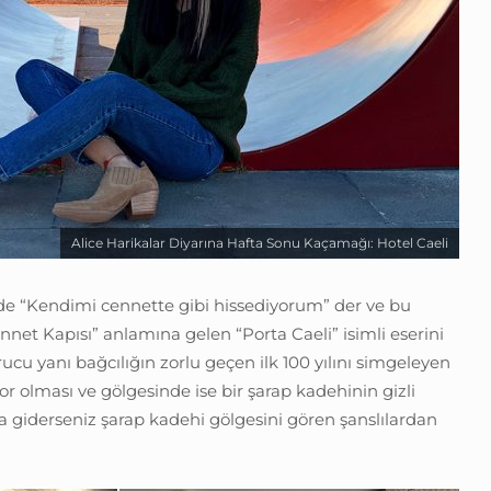
Alice Harikalar Diyarına Hafta Sonu Kaçamağı: Hotel Caeli
nde “Kendimi cennette gibi hissediyorum” der ve bu
ennet Kapısı” anlamına gelen “Porta Caeli” isimli eserini
rucu yanı bağcılığın zorlu geçen ilk 100 yılını simgeleyen
 olması ve gölgesinde ise bir şarap kadehinin gizli
a giderseniz şarap kadehi gölgesini gören şanslılardan