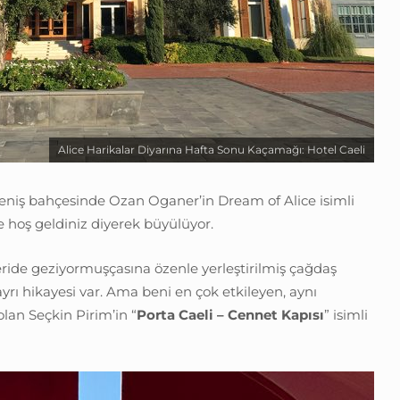
Alice Harikalar Diyarına Hafta Sonu Kaçamağı: Hotel Caeli
 geniş bahçesinde Ozan Oganer’in Dream of Alice isimli
ze hoş geldiniz diyerek büyülüyor.
eride geziyormuşçasına özenle yerleştirilmiş çağdaş
ayrı hikayesi var. Ama beni en çok etkileyen, aynı
lan Seçkin Pirim’in “
Porta Caeli – Cennet Kapısı
” isimli