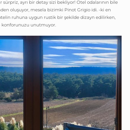
 sürpriz, ayrı bir detay sizi bekliyor! Otel odalarının bile
nden oluşuyor, mesela bizimki Pinot Grigio idi. -ki en
elin ruhuna uygun rustik bir şekilde dizayn edilirken,
de konforunuzu unutmuyor.