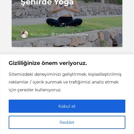
Şehirde Yoga
3 dakikalık okuma
Arzu Özev
Gizliliğinize önem veriyoruz.
Sitemizdeki deneyiminizi geliştirmek, kişiselleştirilmiş
Instant DCPC © Her Hakkı Saklıdır |
İLETİŞİM
reklamlar / içerik sunmak ve trafiğimizi analiz etmek
This work is licensed under a
Creative
Commons Attribution-NonCommercial-NoDerivatives 4.0
için çerezler kullanıyoruz.
International License
.
Kabul et
Reddet