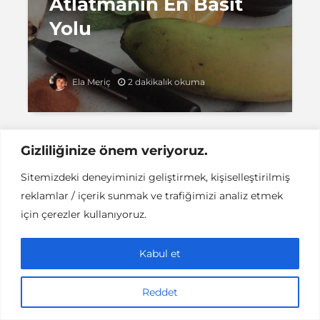
Atlatmanın En Basit
Yolu
2 dakikalık okuma
Ela Meriç
Gizliliğinize önem veriyoruz.
Sitemizdeki deneyiminizi geliştirmek, kişiselleştirilmiş
Instant DCPC © Her Hakkı Saklıdır |
İLETİŞİM
reklamlar / içerik sunmak ve trafiğimizi analiz etmek
This work is licensed under a
Creative
Commons Attribution-NonCommercial-NoDerivatives 4.0
için çerezler kullanıyoruz.
International License
.
Kabul et
Reddet