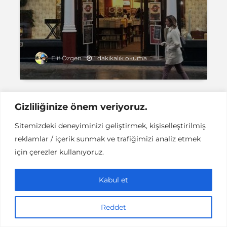
1 dakikalık okuma
Elif Özgen
Gizliliğinize önem veriyoruz.
Sitemizdeki deneyiminizi geliştirmek, kişiselleştirilmiş
Instant DCPC © Her Hakkı Saklıdır |
İLETİŞİM
reklamlar / içerik sunmak ve trafiğimizi analiz etmek
This work is licensed under a
Creative
Commons Attribution-NonCommercial-NoDerivatives 4.0
için çerezler kullanıyoruz.
International License
.
Kabul et
Reddet