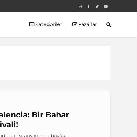
kategoriler
yazarlar
alencia: Bir Bahar
vali!
 tadında, İspanyanın en büyük