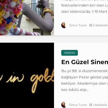
festivallerinden biri olan L
olan Valencia’da, 1-19 Mart 
2 dakikal
Öznur Turan
SINEMA
En Güzel Sinem
Bu yıl 88. si düzenlenecek
bağlayan Pazar gecesi yapı
bekliyor. Akademiye olan
kez ödülü alıp...
1 dakikalı
Öznur Turan