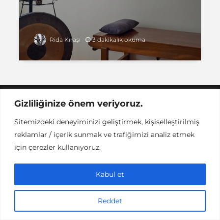
3 dakikalık okuma
Rida Kıraşı
Gizliliğinize önem veriyoruz.
Instant DCPC © Her Hakkı Saklıdır |
İLETİŞİM
This work is licensed under a
Creative
Sitemizdeki deneyiminizi geliştirmek, kişiselleştirilmiş
Commons Attribution-NonCommercial-NoDerivatives 4.0
reklamlar / içerik sunmak ve trafiğimizi analiz etmek
International License
.
için çerezler kullanıyoruz.
Kabul et
Reddet