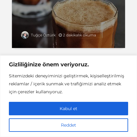
2 dakikalık okuma
Tuğçe Öztürk
Gizliliğinize önem veriyoruz.
Sitemizdeki deneyiminizi geliştirmek, kişiselleştirilmiş
Instant DCPC © Her Hakkı Saklıdır |
İLETİŞİM
reklamlar / içerik sunmak ve trafiğimizi analiz etmek
This work is licensed under a
Creative
Commons Attribution-NonCommercial-NoDerivatives 4.0
için çerezler kullanıyoruz.
International License
.
Kabul et
Reddet