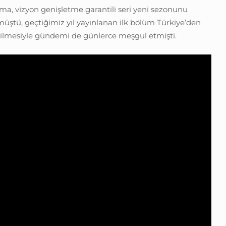
ma, vizyon genişletme garantili seri yeni sezonunu
ölmüştü, geçtiğimiz yıl yayınlanan ilk bölüm Türkiye’den
erilmesiyle gündemi de günlerce meşgul etmişti.