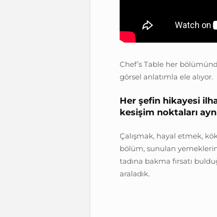
Chef’s Table her bölümünde 
görsel anlatımla ele alıyor.
Her şefin hikayesi il
kesişim noktaları aynı
Çalışmak, hayal etmek, kök
bölüm, sunulan yemeklerin 
tadına bakma fırsatı bulduğ
araladık.