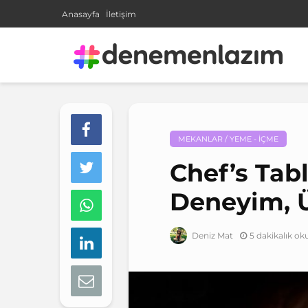
Anasayfa
İletişim
MEKANLAR / YEME - İÇME
Chef’s Tabl
Deneyim, 
5 dakikalık o
Deniz Mat