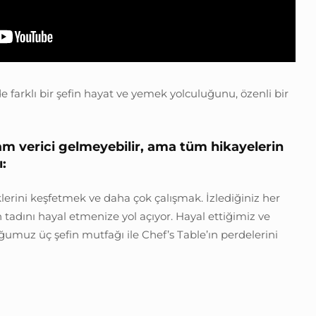
farklı bir şefin hayat ve yemek yolculuğunu, özenli bir
ham verici gelmeyebilir, ama tüm hikayelerin
:
lerini keşfetmek ve daha çok çalışmak. İzlediğiniz her
tadını hayal etmenize yol açıyor. Hayal ettiğimiz ve
umuz üç şefin mutfağı ile Chef’s Table’ın perdelerini