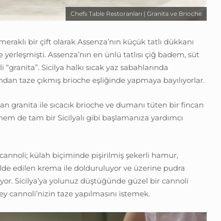
Chefs Table Restoranları | Granita ve Brioche
meraklı bir çift olarak Assenza’nın küçük tatlı dükkanı
 yerleşmişti. Assenza’nın en ünlü tatlısı çiğ badem, süt
“granita”. Sicilya halkı sıcak yaz sabahlarında
rından taze çıkmış brioche eşliğinde yapmaya bayılıyorlar.
n granita ile sıcacık brioche ve dumanı tüten bir fincan
hem de tam bir Sicilyalı gibi başlamanıza yardımcı
 cannoli; külah biçiminde pişirilmiş şekerli hamur,
de edilen krema ile dolduruluyor ve üzerine pudra
liyor. Sicilya’ya yolunuz düştüğünde güzel bir cannoli
y cannoli’nizin taze yapılmasını istemek.