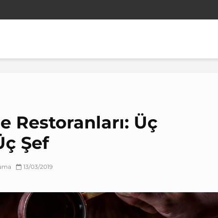
e Restoranları: Üç
Üç Şef
kuma
13/03/2019