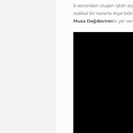
6 sezondan oluşan iştah aç
radikal bir kararla ikiye b
Musa Dağdeviren
’e yer v