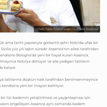
Chefs Table Restoranları | Corrado Assenza
çük ama tarihi yapılarıyla görkemli şehri Noto’da ufak bir
è Sicilia yüz yılı aşkın süredir Assenza’nın ailesi tarafından
p kendisine Bologna’da yeni bir hayat kuran Assenza,
mayınca Noto’ya dönüyor ve aile yadigarı tatlıların
 kalıyor.
Sicilya tatlılarına düşkün halk tarafından benimsenmeyince
kendisine yeni bir misyon belirliyor;
ir tür bademin yetiştirilmesi ve yaygınlaşması için
masını engelleyen Assenza aynı zamanda badem