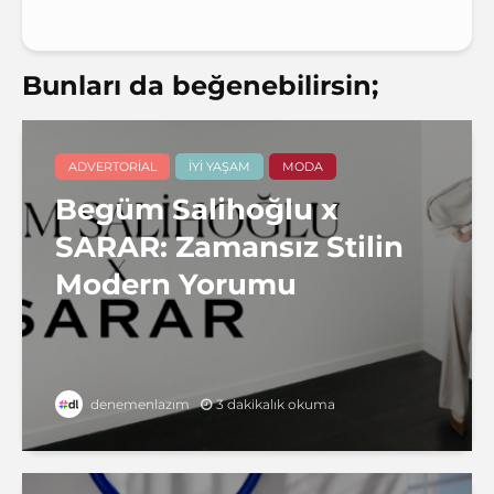
Bunları da beğenebilirsin;
ADVERTORIAL
İYI YAŞAM
MODA
Begüm Salihoğlu x
SARAR: Zamansız Stilin
Modern Yorumu
3 dakikalık okuma
denemenlazım