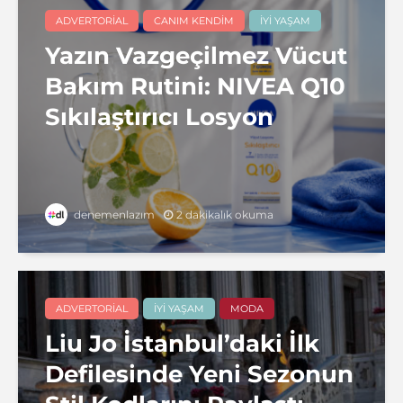
ADVERTORIAL
CANIM KENDIM
İYI YAŞAM
Yazın Vazgeçilmez Vücut
Bakım Rutini: NIVEA Q10
Sıkılaştırıcı Losyon
2 dakikalık okuma
denemenlazım
ADVERTORIAL
İYI YAŞAM
MODA
Liu Jo İstanbul’daki İlk
Defilesinde Yeni Sezonun