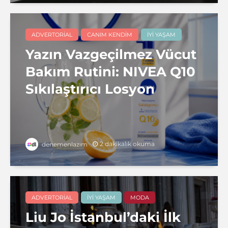
ADVERTORIAL
CANIM KENDIM
İYI YAŞAM
Yazın Vazgeçilmez Vücut
Bakım Rutini: NIVEA Q10
Sıkılaştırıcı Losyon
2 dakikalık okuma
denemenlazım
ADVERTORIAL
İYI YAŞAM
MODA
Liu Jo İstanbul’daki İlk