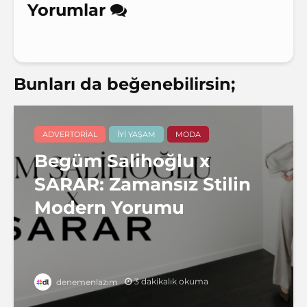
Yorumlar
Bunları da beğenebilirsin;
ADVERTORIAL
İYI YAŞAM
MODA
Begüm Salihoğlu x
SARAR: Zamansız Stilin
Modern Yorumu
3 dakikalık okuma
denemenlazım