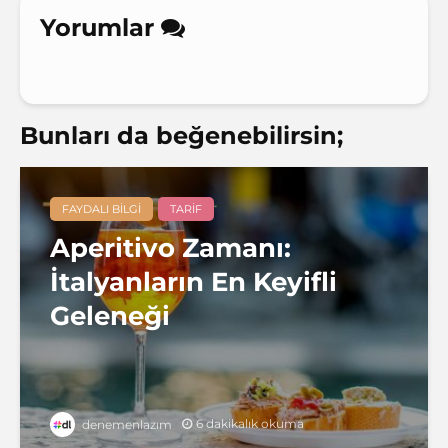
Yorumlar
Bunları da beğenebilirsin;
FAYDALI BILGI
TARIF
Aperitivo Zamanı:
İtalyanların En Keyifli
Geleneği
6 dakikalık okuma
denemenlazım