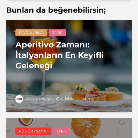
Bunları da beğenebilirsin;
FAYDALI BILGI
TARIF
Aperitivo Zamanı:
İtalyanların En Keyifli
Geleneği
6 dakikalık okuma
denemenlazım
KÜLTÜR / SANAT
TARIF