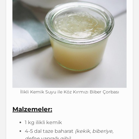
İlikli Kemik Suyu ile Köz Kırmızı Biber Çorbası
Malzemeler:
1 kg ilikli kemik
4-5 dal taze baharat
(kekik, biberiye,
defne yaprağı gibi)