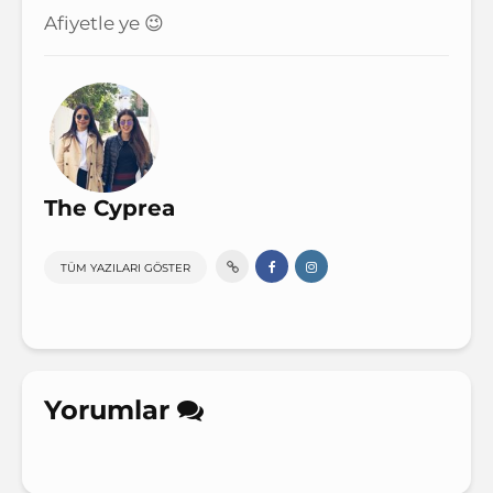
Afiyetle ye 😉
The Cyprea
TÜM YAZILARI GÖSTER
Yorumlar