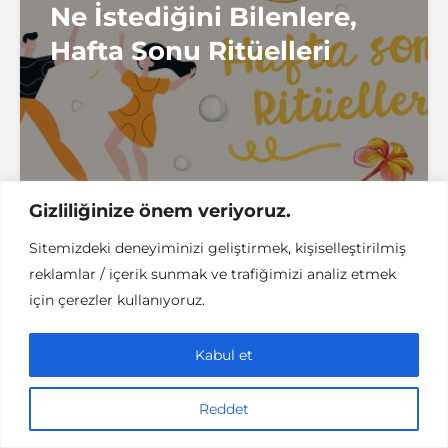
Ne İstediğini Bilenlere,
Hafta Sonu Ritüelleri
3 dakikalık okuma
denemenlazım
Gizliliğinize önem veriyoruz.
Sitemizdeki deneyiminizi geliştirmek, kişiselleştirilmiş
reklamlar / içerik sunmak ve trafiğimizi analiz etmek
için çerezler kullanıyoruz.
BESLENME
İYI YAŞAM
TARIF
Mevsim Sebzesi Kırmızı
Kabul et
Pancar ve Turşusu
Reddet