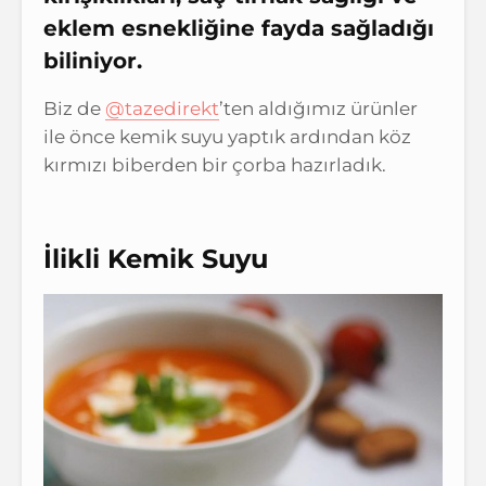
eklem esnekliğine fayda sağladığı
biliniyor.
Biz de
@tazedirekt
’ten aldığımız ürünler
ile önce kemik suyu yaptık ardından köz
kırmızı biberden bir çorba hazırladık.
İlikli Kemik Suyu