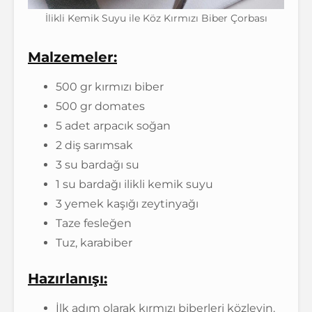
İlikli Kemik Suyu ile Köz Kırmızı Biber Çorbası
Malzemeler:
500 gr kırmızı biber
500 gr domates
5 adet arpacık soğan
2 diş sarımsak
3 su bardağı su
1 su bardağı ilikli kemik suyu
3 yemek kaşığı zeytinyağı
Taze fesleğen
Tuz, karabiber
Hazırlanışı:
İlk adım olarak kırmızı biberleri közleyin.