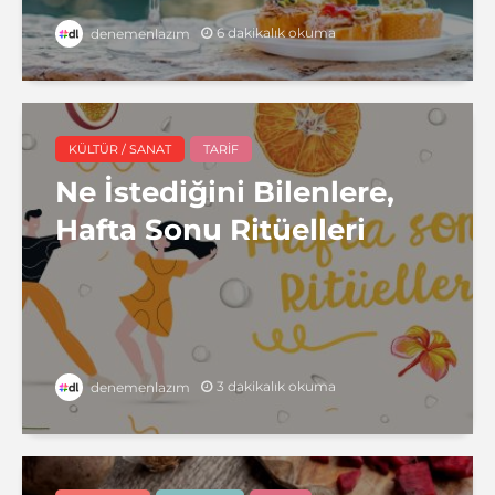
6 dakikalık okuma
denemenlazım
KÜLTÜR / SANAT
TARIF
Ne İstediğini Bilenlere,
Hafta Sonu Ritüelleri
3 dakikalık okuma
denemenlazım