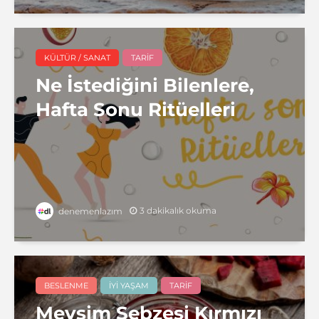
KÜLTÜR / SANAT
TARIF
Ne İstediğini Bilenlere,
Hafta Sonu Ritüelleri
3 dakikalık okuma
denemenlazım
BESLENME
İYI YAŞAM
TARIF
Mevsim Sebzesi Kırmızı