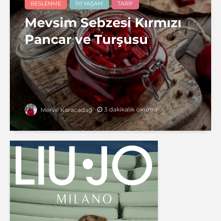
BESLENME
İYI YAŞAM
TARIF
Mevsim Sebzesi Kırmızı
Pancar ve Turşusu
3 dakikalık okuma
Merve Karacadağ