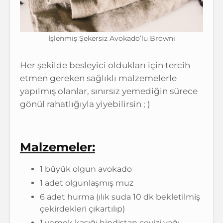
İşlenmiş Şekersiz Avokado’lu Browni
Her şekilde besleyici oldukları için tercih
etmen gereken sağlıklı malzemelerle
yapılmış olanlar, sınırsız yemediğin sürece
gönül rahatlığıyla yiyebilirsin ; )
Malzemeler:
1 büyük olgun avokado
1 adet olgunlaşmış muz
6 adet hurma (ılık suda 10 dk bekletilmiş
çekirdekleri çıkartılıp)
1 yemek kaşığı hindistan cevizi yağı