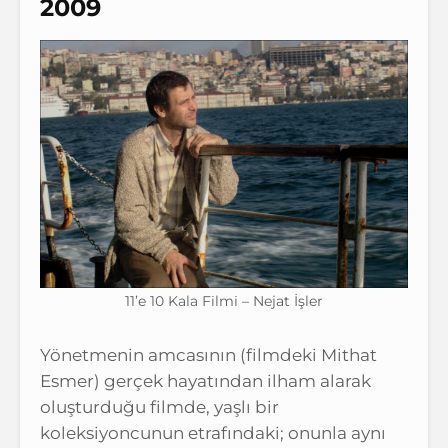
2009
11’e 10 Kala Filmi – Nejat İşler
Yönetmenin amcasının (filmdeki Mithat
Esmer) gerçek hayatından ilham alarak
oluşturduğu filmde, yaşlı bir
koleksiyoncunun etrafındaki; onunla aynı