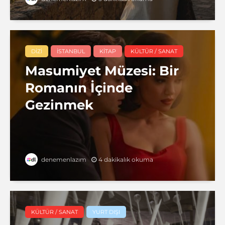
DIZI
İSTANBUL
KITAP
KÜLTÜR / SANAT
Masumiyet Müzesi: Bir
Romanın İçinde
Gezinmek
4 dakikalık okuma
denemenlazım
KÜLTÜR / SANAT
YURT DIŞI