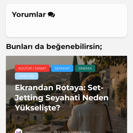
Yorumlar
Bunları da beğenebilirsin;
KÜLTÜR / SANAT
SEYAHAT
SINEMA
YURT DIŞI
Ekrandan Rotaya: Set-
Jetting Seyahati Neden
Yükselişte?
5 dakikalık okuma
denemenlazım