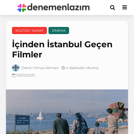
KÜLTÜR / SANAT
SINEMA
İçinden İstanbul Geçen
Filmler
4 dakikalık okuma
Deniz Yılmaz Akman
01/02/2021