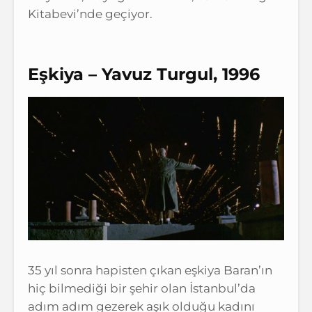
Kitabevi’nde geçiyor.
Eşkiya – Yavuz Turgul, 1996
35 yıl sonra hapisten çıkan eşkiya Baran’ın
hiç bilmediği bir şehir olan İstanbul’da
adım adım gezerek aşık olduğu kadını