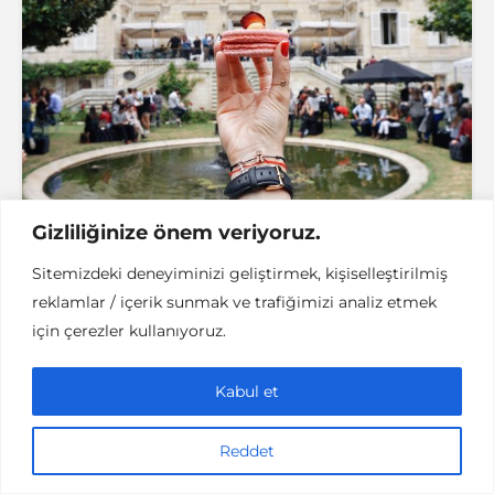
Gizliliğinize önem veriyoruz.
Sitemizdeki deneyiminizi geliştirmek, kişiselleştirilmiş
reklamlar / içerik sunmak ve trafiğimizi analiz etmek
Bu yıl Fransız Sarayı’nda 2.si düzenlenen,
için çerezler kullanıyoruz.
“Yılın En Tatlı Günü ~ Journée Pâtisserie et
Boulangerie” etkinliğini yine kaçırmadık!
Kabul et
Reddet