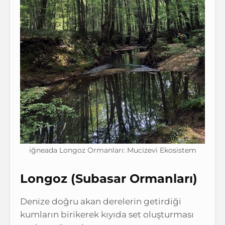
iğneada Longoz Ormanları: Mucizevi Ekosistem
Longoz (Subasar Ormanları)
Denize doğru akan derelerin getirdiği
kumların birikerek kıyıda set oluşturması