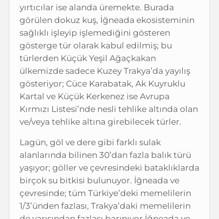
yırtıcılar ise alanda üremekte. Burada
görülen dokuz kuş, İğneada ekosisteminin
sağlıklı işleyip işlemediğini gösteren
gösterge tür olarak kabul edilmiş; bu
türlerden Küçük Yeşil Ağaçkakan
ülkemizde sadece Kuzey Trakya’da yayılış
gösteriyor; Cüce Karabatak, Ak Kuyruklu
Kartal ve Küçük Kerkenez ise Avrupa
Kırmızı Listesi’nde nesli tehlike altında olan
ve/veya tehlike altına girebilecek türler.
Lagün, göl ve dere gibi farklı sulak
alanlarında bilinen 30’dan fazla balık türü
yaşıyor; göller ve çevresindeki bataklıklarda
birçok su bitkisi bulunuyor. İğneada ve
çevresinde; tüm Türkiye’deki memelilerin
1/3’ünden fazlası, Trakya’daki memelilerin
de yarısından fazlası barınıyor İğneada ve