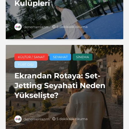
Kulüpleri
6 dakikalık okuma
denemenlazım
KÜLTÜR / SANAT
SEYAHAT
SINEMA
YURT DIŞI
Ekrandan Rotaya: Set-
Jetting Seyahati Neden
Yükselişte?
5 dakikalık okuma
denemenlazım