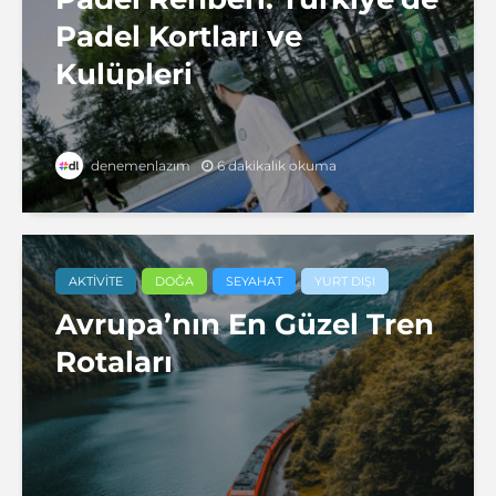
Padel Kortları ve
Kulüpleri
6 dakikalık okuma
denemenlazım
AKTIVITE
DOĞA
SEYAHAT
YURT DIŞI
Avrupa’nın En Güzel Tren
Rotaları