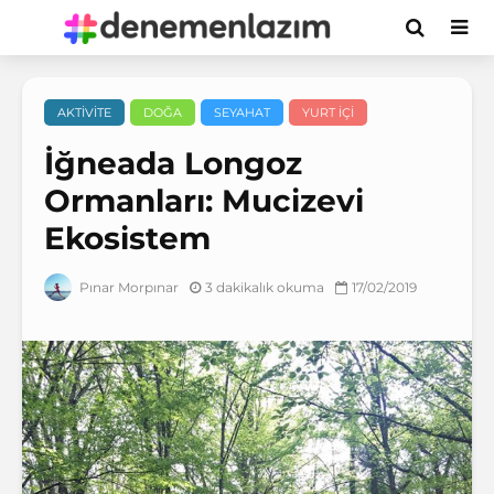
AKTIVITE
DOĞA
SEYAHAT
YURT IÇI
İğneada Longoz
Ormanları: Mucizevi
Ekosistem
3 dakikalık okuma
17/02/2019
Pınar Morpınar