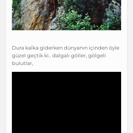
Dura kalka giderken dünyanın içinden öyle
güzel geçtik ki.. dalgalı göller, gölgeli
bulutlar,