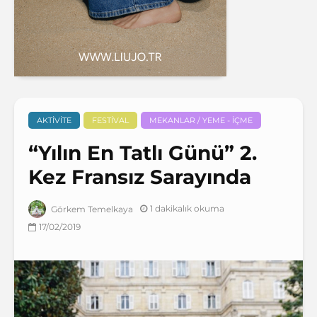
AKTIVITE
FESTIVAL
MEKANLAR / YEME - İÇME
“Yılın En Tatlı Günü” 2.
Kez Fransız Sarayında
1 dakikalık okuma
Görkem Temelkaya
17/02/2019