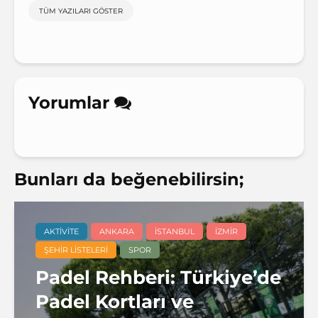
TÜM YAZILARI GÖSTER
Yorumlar
Bunları da beğenebilirsin;
AKTIVITE
ANKARA
İSTANBUL
İZMIR
ŞEHIR LISTELERI
SPOR
Padel Rehberi: Türkiye’de
Padel Kortları ve