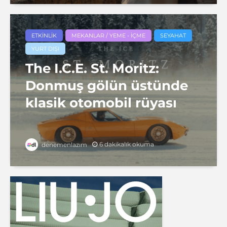
ETKINLIK
MEKANLAR / YEME - İÇME
SEYAHAT
YURT DIŞI
The I.C.E. St. Moritz:
Donmuş gölün üstünde
klasik otomobil rüyası
6 dakikalık okuma
denemenlazım