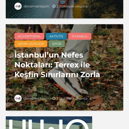
2 dakikalık okuma
denemenlazım
ADVERTORIAL
AKTIVITE
İSTANBUL
ŞEHIR LISTELERI
SPOR
İstanbul’un Nefes
Noktaları: Terrex ile
Keşfin Sınırlarını Zorla
2 dakikalık okuma
denemenlazım