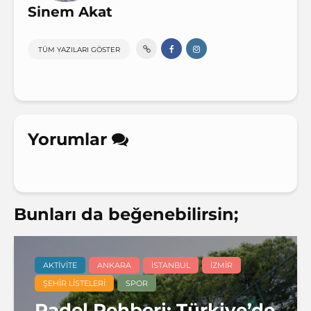
Sinem Akat
TÜM YAZILARI GÖSTER
Yorumlar
Bunları da beğenebilirsin;
AKTIVITE
ANKARA
İSTANBUL
İZMIR
ŞEHIR LISTELERI
SPOR
Padel Rehberi: Türkiye’de