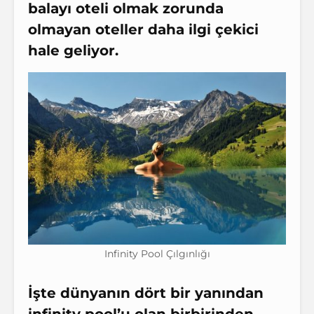
balayı oteli olmak zorunda
olmayan oteller daha ilgi çekici
hale geliyor.
Infinity Pool Çılgınlığı
İşte dünyanın dört bir yanından
infinity pool’u olan birbirinden