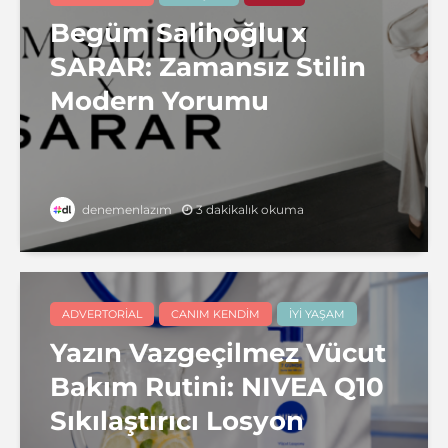
Begüm Salihoğlu x
SARAR: Zamansız Stilin
Modern Yorumu
3 dakikalık okuma
denemenlazım
ADVERTORIAL
CANIM KENDIM
İYI YAŞAM
Yazın Vazgeçilmez Vücut
Bakım Rutini: NIVEA Q10
Sıkılaştırıcı Losyon