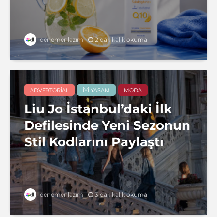
2 dakikalık okuma
denemenlazım
ADVERTORIAL
İYI YAŞAM
MODA
Liu Jo İstanbul’daki İlk
Defilesinde Yeni Sezonun
Stil Kodlarını Paylaştı
3 dakikalık okuma
denemenlazım