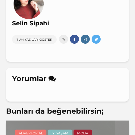
Selin Sipahi
TÜM YAZILARI GÖSTER
Yorumlar
Bunları da beğenebilirsin;
ADVERTORIAL
İYI YAŞAM
MODA