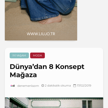
İYI YAŞAM
MODA
Dünya’dan 8 Konsept
Mağaza
2 dakikalık okuma
17/02/2019
denemenlazım