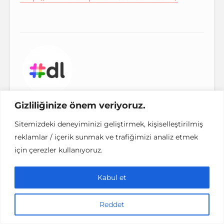
denemenlazım
Gizliliğinize önem veriyoruz.
Sitemizdeki deneyiminizi geliştirmek, kişiselleştirilmiş
TÜM YAZILARI GÖSTER
reklamlar / içerik sunmak ve trafiğimizi analiz etmek
için çerezler kullanıyoruz.
Kabul et
Yorumlar
Reddet