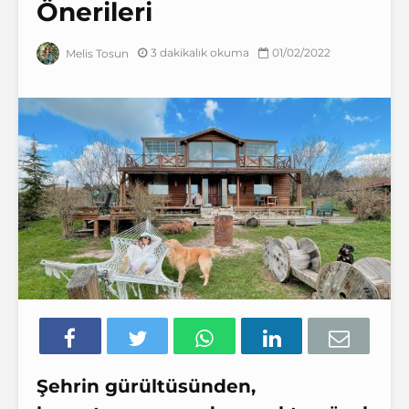
Önerileri
3 dakikalık okuma
01/02/2022
Melis Tosun
Şehrin gürültüsünden,