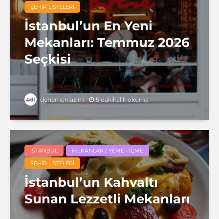
ŞEHIR LISTELERI
İstanbul’un En Yeni
Mekanları: Temmuz 2026
Seçkisi
5 dakikalık okuma
denemenlazım
İSTANBUL
MEKANLAR / YEME - İÇME
ŞEHIR LISTELERI
İstanbul’un Kahvaltı
Sunan Lezzetli Mekanları