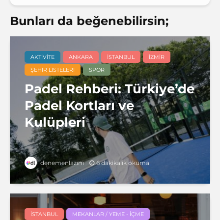
Bunları da beğenebilirsin;
AKTIVITE
ANKARA
İSTANBUL
İZMIR
ŞEHIR LISTELERI
SPOR
Padel Rehberi: Türkiye’de
Padel Kortları ve
Kulüpleri
6 dakikalık okuma
denemenlazım
İSTANBUL
MEKANLAR / YEME - İÇME