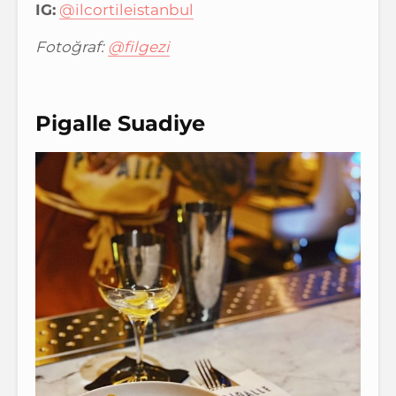
IG:
@ilcortileistanbul
Fotoğraf:
@filgezi
Pigalle Suadiye