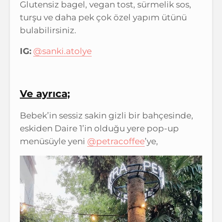
Glutensiz bagel, vegan tost, sürmelik sos,
turşu ve daha pek çok özel yapım ütünü
bulabilirsiniz.
IG:
@sanki.atolye
Ve ayrıca;
Bebek’in sessiz sakin gizli bir bahçesinde,
eskiden Daire 1’in olduğu yere pop-up
menüsüyle yeni
@petracoffee
’ye,