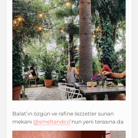
Balat’ın özgün ve rafine lezzetler sunan
mekanı
@smeltandco
’nun yeni terasına da