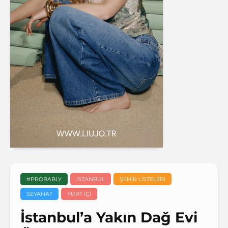
#PROBABLY
İSTANBUL
ŞEHIR LISTELERI
SEYAHAT
YURT IÇI
İstanbul’a Yakın Dağ Evi