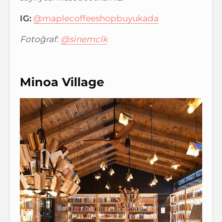
IG:
@maplecoffeeshopbuyukada
Fotoğraf:
@sinemclk
Minoa Village