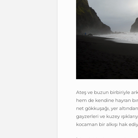
Ateş ve buzun birbiriyle a
hem de kendine hayran bır
net gökkuşağı, yer altında
gayzerleri ve kuzey ışıkları
kocaman bir alkışı hak ediy