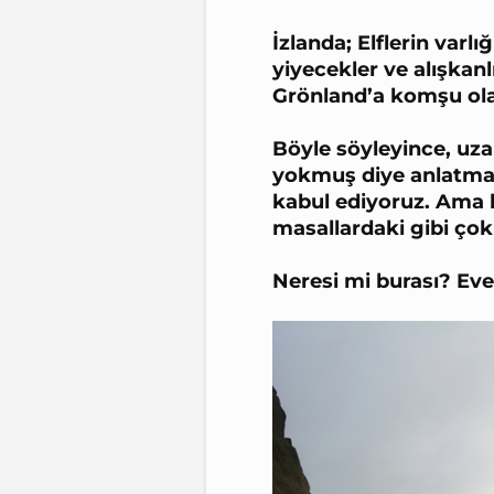
İzlanda; Elflerin varl
yiyecekler ve alışkanl
Grönland’a komşu ola
Böyle söyleyince, uza
yokmuş diye anlatmay
kabul ediyoruz. Ama 
masallardaki gibi çok
Neresi mi burası? Evet 