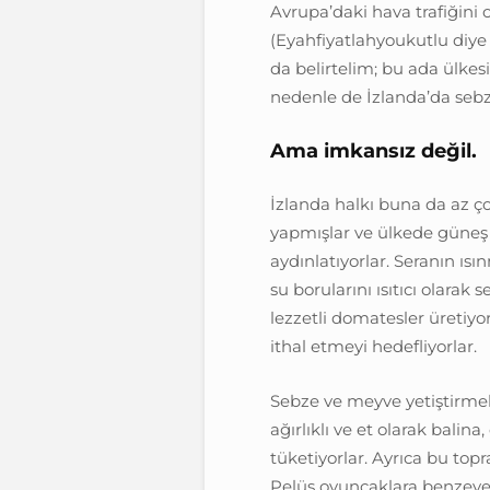
Avrupa’daki hava trafiğini 
(Eyahfiyatlahyoukutlu diy
da belirtelim; bu ada ülkes
nedenle de İzlanda’da sebz
Ama imkansız değil.
İzlanda halkı buna da az ço
yapmışlar ve ülkede güneş ış
aydınlatıyorlar. Seranın ıs
su borularını ısıtıcı olarak 
lezzetli domatesler üretiyo
ithal etmeyi hedefliyorlar.
Sebze ve meyve yetiştirme
ağırlıklı ve et olarak balina
tüketiyorlar. Ayrıca bu topr
Pelüş oyuncaklara benzeyen