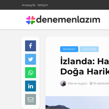
Anasayfa
İletişim
SEYAHAT
YURT DIŞI
İzlanda: Ha
Doğa Harik
19 dakikal
Merve Aygün