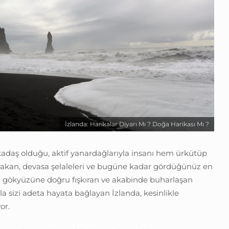
İzlanda: Harikalar Diyarı Mı ? Doğa Harikası Mı ?
rkadaş olduğu, aktif yanardağlarıyla insanı hem ürkütüp
akan, devasa şelaleleri ve bugüne kadar gördüğünüz en
n gökyüzüne doğru fışkıran ve akabinde buharlaşan
yla sizi adeta hayata bağlayan İzlanda, kesinlikle
or.