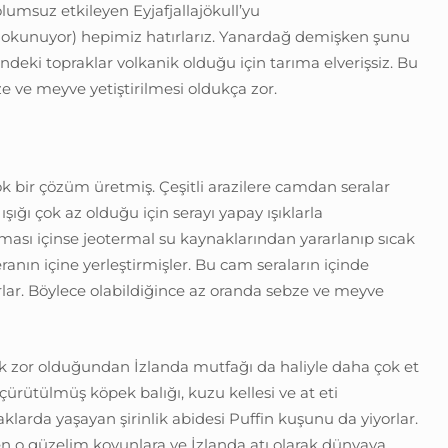
olumsuz etkileyen Eyjafjallajökull’yu
e okunuyor) hepimiz hatırlarız. Yanardağ demişken şunu
indeki topraklar volkanik olduğu için tarıma elverişsiz. Bu
e ve meyve yetiştirilmesi oldukça zor.
k bir çözüm üretmiş. Çeşitli arazilere camdan seralar
ığı çok az olduğu için serayı yapay ışıklarla
ınması içinse jeotermal su kaynaklarından yararlanıp sıcak
seranın içine yerleştirmişler. Bu cam seraların içinde
rlar. Böylece olabildiğince az oranda sebze ve meyve
k zor olduğundan İzlanda mutfağı da haliyle daha çok et
, çürütülmüş köpek balığı, kuzu kellesi ve at eti
aklarda yaşayan şirinlik abidesi Puffin kuşunu da yiyorlar.
 o güzelim koyunlara ve İzlanda atı olarak dünyaya