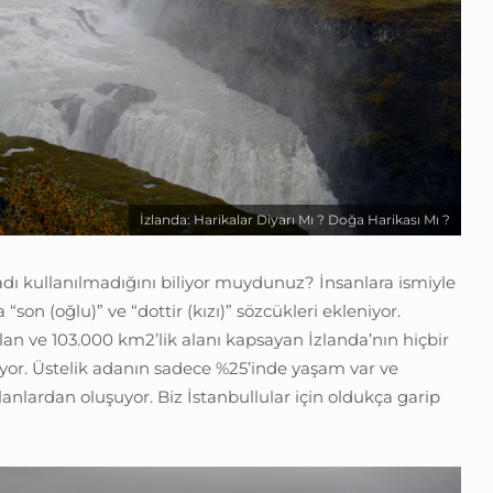
İzlanda: Harikalar Diyarı Mı ? Doğa Harikası Mı ?
adı kullanılmadığını biliyor muydunuz? İnsanlara ismiyle
“son (oğlu)” ve “dottir (kızı)” sözcükleri ekleniyor.
an ve 103.000 km2’lik alanı kapsayan İzlanda’nın hiçbir
yor. Üstelik adanın sadece %25’inde yaşam var ve
lanlardan oluşuyor. Biz İstanbullular için oldukça garip