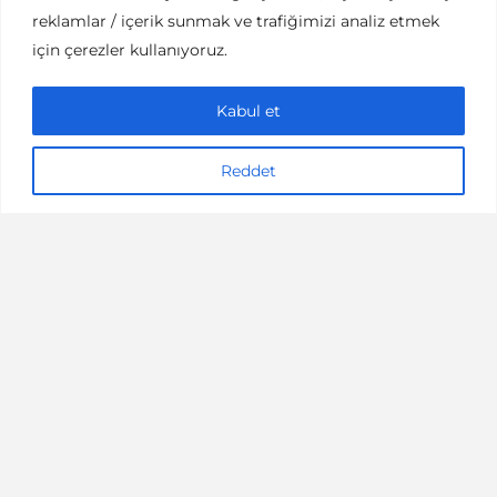
reklamlar / içerik sunmak ve trafiğimizi analiz etmek
TARIF
için çerezler kullanıyoruz.
İzmir’in Değişilmezi
Damla Sakızlı Alaçatı
Kabul et
Kurabiyesi
Reddet
2 dakikalık okuma
17/08/2019
Kıvırcık Şef