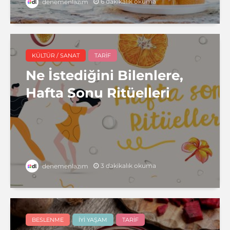
6 dakikalık okuma
denemenlazım
KÜLTÜR / SANAT
TARIF
Ne İstediğini Bilenlere,
Hafta Sonu Ritüelleri
3 dakikalık okuma
denemenlazım
BESLENME
İYI YAŞAM
TARIF