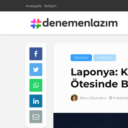
Anasayfa
İletişim
SEYAHAT
YURT DIŞI
Laponya: K
Ötesinde 
9 dakika
Banu Okunakul