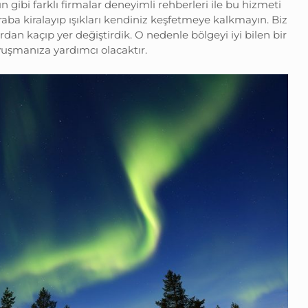
 gibi farklı firmalar deneyimli rehberleri ile bu hizmeti
aba kiralayıp ışıkları kendiniz keşfetmeye kalkmayın. Biz
an kaçıp yer değiştirdik. O nedenle bölgeyi iyi bilen bir
uşmanıza yardımcı olacaktır.