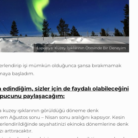
Laponya: Kuzey Işıklarının Ötesinde Bir Deneyim
ğerlendirip işi mümkün olduğunca şansa bırakmamak
ırmaya başladım.
 edindiğim, sizler için de faydalı olabileceğini
pucunu paylaşacağım:
ka kuzey ışıklarının görüldüğü döneme denk
nem Ağustos sonu – Nisan sonu aralığını kapsıyor. Kesin
erlendirildiğinde seyahatinizi ekinoks dönemlerine denk
 arttıracaktır.