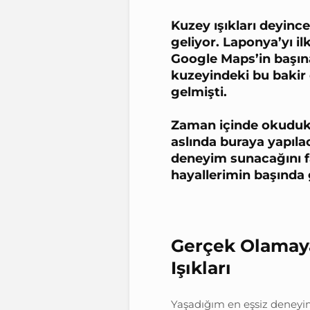
Kuzey ışıkları deyinc
geliyor. Laponya’yı 
Google Maps’in başına
kuzeyindeki bu bakir
gelmişti.
Zaman içinde okuduk
aslında buraya yapılac
deneyim sunacağını 
hayallerimin başında 
Gerçek Olamaya
Işıkları
Yaşadığım en eşsiz deneyim 