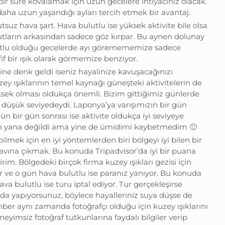
bir süre kovalamak için uzun gecelere ihtiyacınız olacak.
 daha uzun yaşandığı ayları tercih etmek bir avantaj.
utsuz hava şart. Hava bulutlu ise yüksek aktivite bile olsa
ulutların arkasından sadece göz kırpar. Bu aynen dolunay
tlu olduğu gecelerde ayı göremememize sadece
if bir ışık olarak görmemize benziyor.
sine denk geldi iseniz hayalinize kavuşacağınızı
 ışıklarının temel kaynağı güneşteki aktivitelerin de
sek olması oldukça önemli. Bizim gittiğimiz günlerde
n düşük seviyedeydi. Laponya’ya varışımızın bir gün
 bir gün sonrası ise aktivite oldukça iyi seviyeye
en yana değildi ama yine de ümidimi kaybetmedim 🙂
bilmek için en iyi yöntemlerden biri bölgeyi iyi bilen bir
 avına çıkmak. Bu konuda Tripadvisor’da iyi bir puana
irim. Bölgedeki birçok firma kuzey ışıkları gezisi için
 ve o gün hava bulutlu ise paranız yanıyor. Bu konuda
a bulutlu ise turu iptal ediyor. Tur gerçekleşirse
a yapıyorsunuz, böylece hayalleriniz suya düşse de
ber aynı zamanda fotoğrafçı olduğu için kuzey ışıklarını
neyimsiz fotoğraf tutkunlarına faydalı bilgiler verip