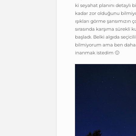
ki seyahat planını detaylı 
kadar zor olduğunu bilmiyor
ışıkları görme şansımızın ç
sırasında karşıma sürekli kuz
başladı. Belki algıda seçici
bilmiyorum ama ben daha d
inanmak istedim 🙂