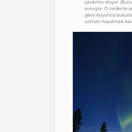
yardımcı oluyor. Bunun
sunuyor. O nedenle ar
gece boyunca bulutlard
uzman hayalinize kav