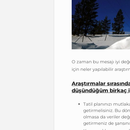
O zaman bu mesajı iyi de
için neler yapılabilir araşt
Araştırmalar sırasında
düşündüğüm birkaç i
Tatil planınızı mutla
getirmelisiniz. Bu dö
olmasa da veriler değ
getirmeniz de şansınızı