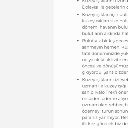
Kuzey ışıklarını uzun 
Dolayısı ile gecelerin
Kuzey ışıkları için bul
kuzey ışıkları size b
dönemi havanın bulu
bulutların ardında haf
Bulutsuz bir kış gece
sanmayın hemen. Kuzey
tatil döneminizde yük
ne yazık ki aktivite e
öncesi ve dönüşümüzün
çıkıyordu. Şans bizd
Kuzey ışıklarını izleye
uzman ile kuzey ışığı
sahip Ivalo Trek’i öner
önceden ödeme alıyor
uzman olan rehber, hav
ödemeyi turun sonund
paranız yanmıyor. Reh
ilk kez görecek biz de