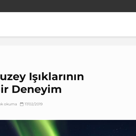
uzey Işıklarının
Bir Deneyim
lık okuma
17/02/2019