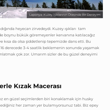
Laponya: Kuzey Işıklarının Ötesinde Bir Deneyim
adığında heyecan zirvedeydi. Kuzey ışıkları tam
 de boynu bükük göremeyenler kervanına katılacağız
ve kısa da olsa şiddetlenip tepemizde dans etti. Bu
 -16 derecede 3-4 saatlik beklemenin sonunda yaşamak
anlatmak çok zor. Umarım sizler de bu güzel deneyimi
erle Kızak Macerası
ız en güzel seçimlerden biri konaklamak için husky
stediğiniz her zaman yer bulamıyorsunuz tabi. Biz epey