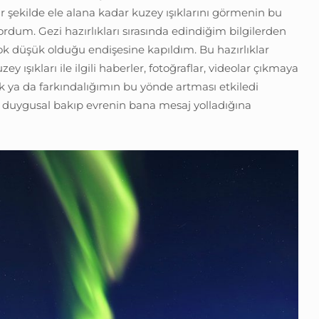
bir şekilde ele alana kadar kuzey ışıklarını görmenin bu
dum. Gezi hazırlıkları sırasında edindiğim bilgilerden
ok düşük olduğu endişesine kapıldım. Bu hazırlıklar
ey ışıkları ile ilgili haberler, fotoğraflar, videolar çıkmaya
lik ya da farkındalığımın bu yönde artması etkiledi
uygusal bakıp evrenin bana mesaj yolladığına