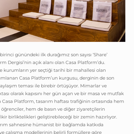
birinci günündeki ilk durağımız son sayısı ‘Share’
m Dergisi’nin açık alanı olan Casa Platform’du.
kurumların yer seçtiği tarihi bir mahallesi olan
mlanan Casa Platform’un kurgusu, derginin de son
aylaşım teması ile birebir örtüşüyor. Mimarlar ve
ktası olarak kapısını her gün açan ve bir masa ve mutfak
n Casa Platform, tasarım haftası trafiğinin ortasında hem
 öğrenciler, hem de basın ve diğer ziyaretçilerin
ikir birliktelikleri geliştirebileceği bir zemin hazırlıyor.
arım sahnesine hümanist bir bağlamda katkıda
e çalışma modellerinin belirli formüllere göre