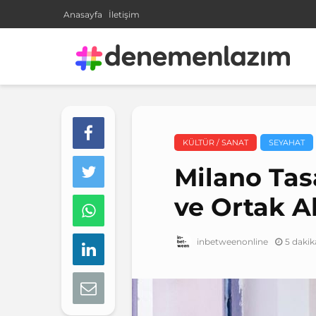
Anasayfa
İletişim
KÜLTÜR / SANAT
SEYAHAT
Milano Tas
ve Ortak A
5 daki
inbetweenonline