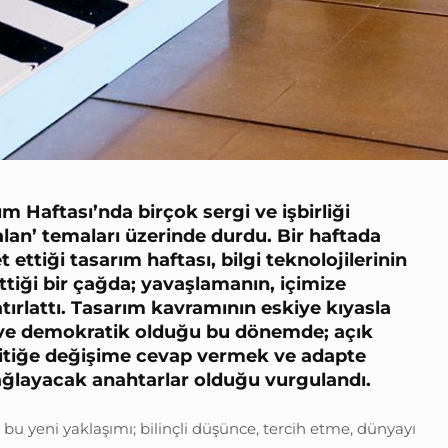
m Haftası’nda birçok sergi ve işbirliği
alan’ temaları üzerinde durdu. Bir haftada
 ettiği tasarım haftası, bilgi teknolojilerinin
ettiği bir çağda; yavaşlamanın, içimize
rlattı. Tasarım kavramının eskiye kıyasla
ir ve demokratik olduğu bu dönemde; açık
itiğe değişime cevap vermek ve adapte
sağlayacak anahtarlar olduğu vurgulandı.
u yeni yaklaşımı; bilinçli düşünce, tercih etme, dünyayı