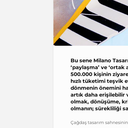
Bu sene Milano Tasarı
‘paylaşma’ ve ‘ortak 
500.000 kişinin ziyaret
hızlı tüketimi teşvik 
dönmenin önemini hatı
artık daha erişilebil
olmak, dönüşüme, kr
olmanın; sürekliliği 
Çağdaş tasarım sahnesinin b