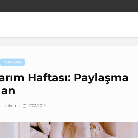
YURT DIŞI
arım Haftası: Paylaşma
lan
kalık okuma
17/02/2019