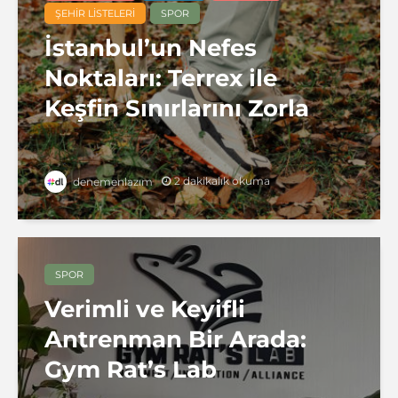
ŞEHIR LISTELERI
SPOR
İstanbul’un Nefes
Noktaları: Terrex ile
Keşfin Sınırlarını Zorla
2 dakikalık okuma
denemenlazım
SPOR
Verimli ve Keyifli
Antrenman Bir Arada:
Gym Rat’s Lab