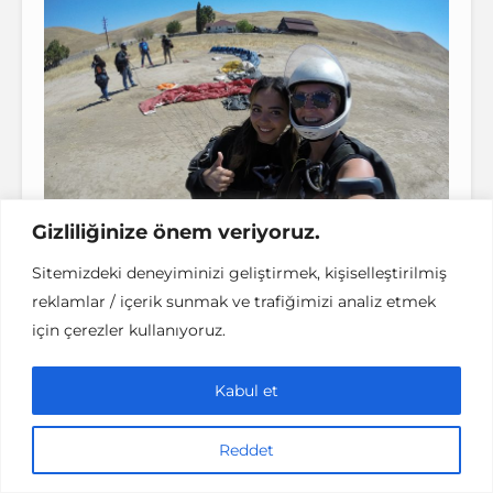
Gizliliğinize önem veriyoruz.
Sitemizdeki deneyiminizi geliştirmek, kişiselleştirilmiş
reklamlar / içerik sunmak ve trafiğimizi analiz etmek
Skydiving: Fiyat Nedir?
için çerezler kullanıyoruz.
Bu adrenalin dolu saniyelerden sonra
Kabul et
paraşüt açılıyor ve o eşsiz heyecanlı his
yerini huzura bırakıyor. Ayaklarımın altında
Reddet
uçsuz bucaksız bir alan görmek özellikle o
yoğun histen sonra beni çok rahatlattı.