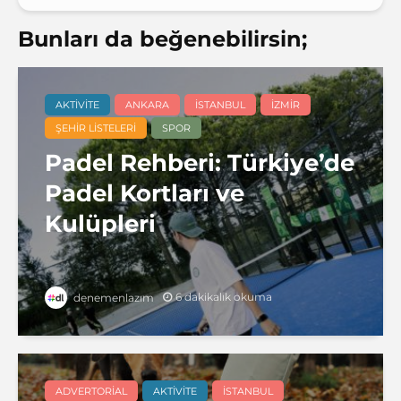
Bunları da beğenebilirsin;
AKTIVITE
ANKARA
İSTANBUL
İZMIR
ŞEHIR LISTELERI
SPOR
Padel Rehberi: Türkiye’de
Padel Kortları ve
Kulüpleri
6 dakikalık okuma
denemenlazım
ADVERTORIAL
AKTIVITE
İSTANBUL