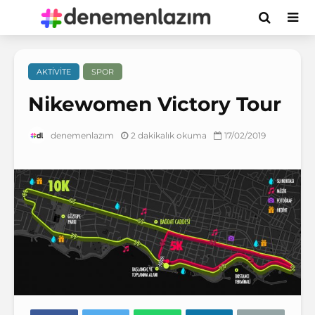
AKTIVITE
SPOR
Nikewomen Victory Tour
2 dakikalık okuma
17/02/2019
denemenlazım