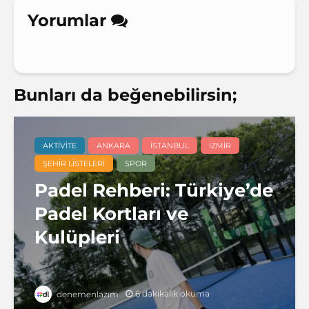
Yorumlar
Bunları da beğenebilirsin;
AKTIVITE
ANKARA
İSTANBUL
İZMIR
ŞEHIR LISTELERI
SPOR
Padel Rehberi: Türkiye’de
Padel Kortları ve
Kulüpleri
6 dakikalık okuma
denemenlazım