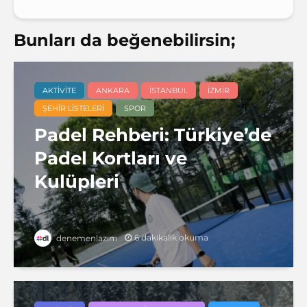
Bunları da beğenebilirsin;
AKTIVITE
ANKARA
İSTANBUL
İZMIR
ŞEHIR LISTELERI
SPOR
Padel Rehberi: Türkiye’de
Padel Kortları ve
Kulüpleri
6 dakikalık okuma
denemenlazım