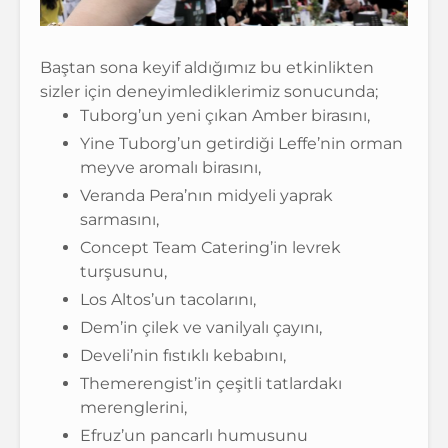
Baştan sona keyif aldığımız bu etkinlikten
sizler için deneyimlediklerimiz sonucunda;
Tuborg’un yeni çıkan Amber birasını,
Yine Tuborg’un getirdiği Leffe’nin orman
meyve aromalı birasını,
Veranda Pera’nın midyeli yaprak
sarmasını,
Concept Team Catering’in levrek
turşusunu,
Los Altos’un tacolarını,
Dem’in çilek ve vanilyalı çayını,
Develi’nin fıstıklı kebabını,
Themerengist’in çeşitli tatlardakı
merenglerini,
Efruz’un pancarlı humusunu