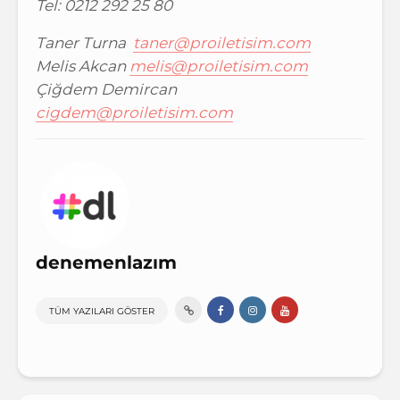
Tel: 0212 292 25 80
Taner Turna
taner@proiletisim.com
Melis Akcan
melis@proiletisim.com
Çiğdem Demircan
cigdem@proiletisim.com
denemenlazım
TÜM YAZILARI GÖSTER