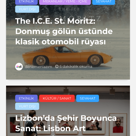
ETKINLIK
MEKANLAR / YEME - İÇME
SEYAHAT
YURT DIŞI
The I.C.E. St. Moritz:
Donmuş gölün üstünde
klasik otomobil rüyası
6 dakikalık okuma
denemenlazım
ETKINLIK
KÜLTÜR / SANAT
SEYAHAT
YURT DIŞI
Lizbon’da Şehir Boyunca
Sanat: Lisbon Art