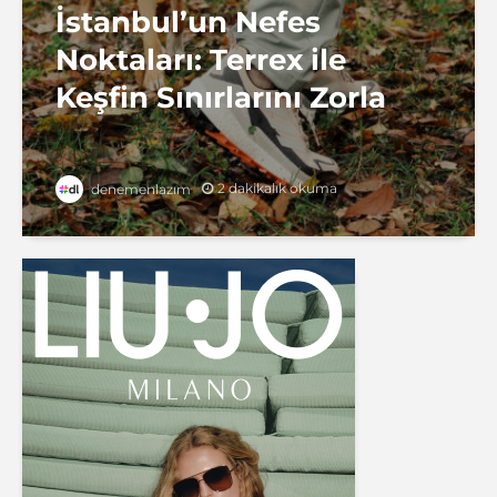
İstanbul’un Nefes
Noktaları: Terrex ile
Keşfin Sınırlarını Zorla
2 dakikalık okuma
denemenlazım