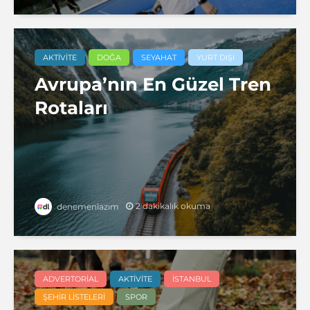
AKTIVITE
DOĞA
SEYAHAT
YURT DIŞI
Avrupa’nın En Güzel Tren
Rotaları
2 dakikalık okuma
denemenlazım
ADVERTORIAL
AKTIVITE
İSTANBUL
ŞEHIR LISTELERI
SPOR