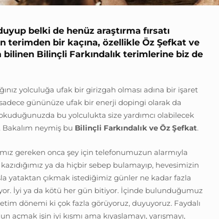
uyup belki de henüz araştırma fırsatı
n terimden bir kaçına, özellikle Öz Şefkat ve
bilinen Bilinçli Farkındalık terimlerine biz de
ınız yolculuğa ufak bir girizgah olması adına bir işaret
 sadece gününüze ufak bir enerji dopingi olarak da
r okuduğunuzda bu yolculukta size yardımcı olabilecek
t. Bakalım neymiş bu
Bilinçli Farkındalık ve Öz Şefkat
.
mız gereken onca şey için telefonumuzun alarmıyla
kazıdığımız ya da hiçbir sebep bulamayıp, hevesimizin
a yataktan çıkmak istediğimiz günler ne kadar fazla
yor. İyi ya da kötü her gün bitiyor. İçinde bulunduğumuz
ketim dönemi ki çok fazla görüyoruz, duyuyoruz. Faydalı
un açmak işin iyi kısmı ama kıyaslamayı, yarışmayı,