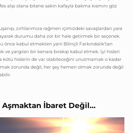
es alıp olana bitene sakin kafayla bakma kısmını göz
 kuşanıp, zırhlarımıza rağmen içimizdeki savaşlardan yara
layarak durumu daha zor bir hale getirmek bir seçenek.
 önce kabul etmekten yani Bilinçli Farkındalık’tan
k ve yargıları bir kenara bırakıp kabul etmek. İyi hisleri
 kötü hislerin de var olabileceğini unutmamak o kadar
ı olmak zorunda değil, her şey hemen olmak zorunda değil
bilir.
i Aşmaktan İ
baret De
ğ
il…