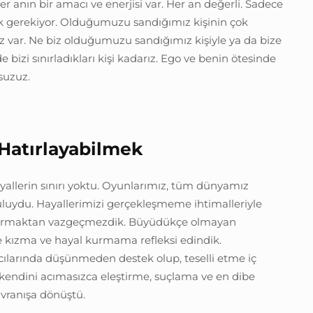
r anın bir amacı ve enerjisi var. Her an değerli. Sadece
k gerekiyor. Olduğumuzu sandığımız kişinin çok
z var. Ne biz olduğumuzu sandığımız kişiyle ya da bize
 de bizi sınırladıkları kişi kadarız. Ego ve benin ötesinde
nsuzuz.
Hatırlayabilmek
lerin sınırı yoktu. Oyunlarımız, tüm dünyamız
uluydu. Hayallerimizi gerçekleşmeme ihtimalleriyle
r kurmaktan vazgeçmezdik. Büyüdükçe olmayan
e kızma ve hayal kurmama refleksi edindik.
cılarında düşünmeden destek olup, teselli etme iç
endini acımasızca eleştirme, suçlama ve en dibe
vranışa dönüştü.