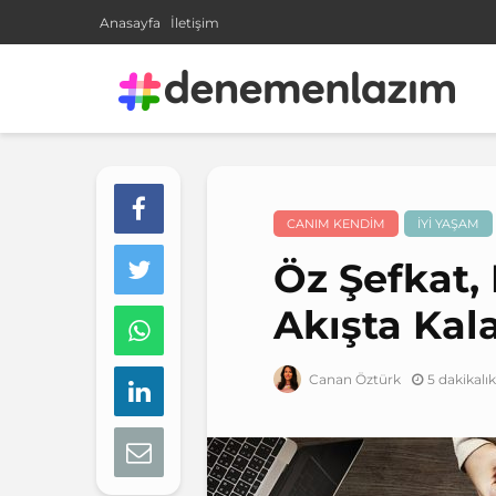
Anasayfa
İletişim
CANIM KENDIM
İYI YAŞAM
Öz Şefkat, 
Akışta Kal
5 dakikal
Canan Öztürk