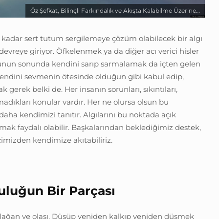
Öz Şefkat, Bilinçli Farkındalık ve Akışta Kalabilme Üzerine…
 kadar sert tutum sergilemeye çözüm olabilecek bir algı
devreye giriyor. Öfkelenmek ya da diğer acı verici hisler
 bunun sonunda kendini sarıp sarmalamak da içten gelen
 Kendini sevmenin ötesinde olduğun gibi kabul edip,
rek belki de. Her insanın sorunları, sıkıntıları,
adıkları konular vardır. Her ne olursa olsun bu
 daha kendimizi tanıtır. Algılarını bu noktada açık
ak faydalı olabilir. Başkalarından beklediğimiz destek,
içimizden kendimize akıtabiliriz.
uluğun Bir Par
ç
ası
lağan ve olası. Düşüp yeniden kalkıp yeniden düşmek