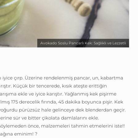
Avokado Soslu Pancarlı Kek: Sağlıklı ve Lezzetli
ı iyice çırp. Üzerine rendelenmiş pancar, un, kabartma
ıştır. Küçük bir tencerede, kısık ateşte erittiğin
arışıma ekle ve iyice karıştır. Yağlanmış kek pişirme
lmış 175 derecelik fırında, 45 dakika boyunca pişir. Kek
yoğurdu pürüzsüz hale gelinceye dek blenderdan geçir.
rine sür ve bitter çikolata damlalarını ekle.
i söylemeden önce, malzemeleri tahmin etmelerini iste!!
cağına eminim! ?