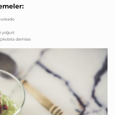
emeler:
avokado
e yoğurt
 çikolata damlası