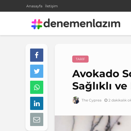
Anasayfa
İletişim
TARIF
Avokado So
Sağlıklı ve
2 dakikalık 
The Cyprea