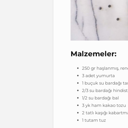
Malzemeler:
250 gr haşlanmış, re
3 adet yumurta
1 buçuk su bardağı 
2/3 su bardağı hindist
1/2 su bardağı bal
3 yk ham kakao tozu
2 tatlı kaşığı kabartm
1 tutam tuz