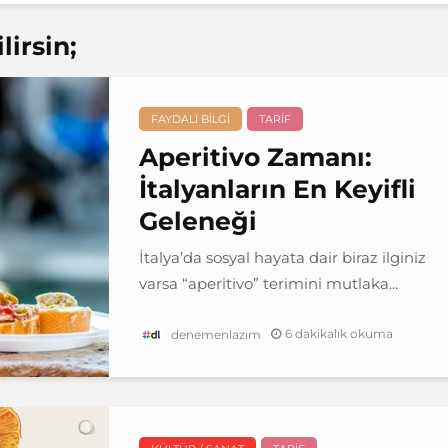
irsin;
FAYDALI BILGI
TARIF
Aperitivo Zamanı:
İtalyanların En Keyifli
Geleneği
İtalya’da sosyal hayata dair biraz ilginiz
varsa “aperitivo” terimini mutlaka...
6 dakikalık okuma
denemenlazım