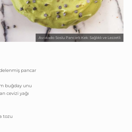
Avokado Soslu Pancarlı Kek: Sağlıklı ve Lezzetli
ndelenmiş pancar
tam buğday unu
an cevizi yağı
a tozu