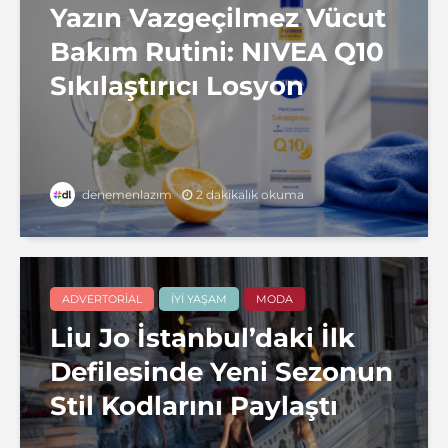
Yazın Vazgeçilmez Vücut
Bakım Rutini: NIVEA Q10
Sıkılaştırıcı Losyon
2 dakikalık okuma
denemenlazım
ADVERTORIAL
İYI YAŞAM
MODA
Liu Jo İstanbul’daki İlk
Defilesinde Yeni Sezonun
Stil Kodlarını Paylaştı