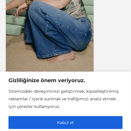
Gizliliğinize önem veriyoruz.
Sitemizdeki deneyiminizi geliştirmek, kişiselleştirilmiş
reklamlar / içerik sunmak ve trafiğimizi analiz etmek
ASTROLOJI
İYI YAŞAM
için çerezler kullanıyoruz.
Astroloji: Mart 2019
Gökyüzü Rehberi
Kabul et