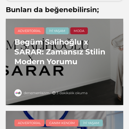
Bunları da beğenebilirsin;
ADVERTORIAL
İYI YAŞAM
MODA
Begüm Salihoğlu x
SARAR: Zamansız Stilin
Modern Yorumu
3 dakikalık okuma
denemenlazım
ADVERTORIAL
CANIM KENDIM
İYI YAŞAM