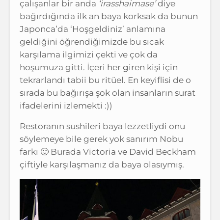
çalışanlar bir anda
‘irasshaimase’
diye
bağırdığında ilk an baya korksak da bunun
Japonca’da ‘Hoşgeldiniz’ anlamına
geldiğini öğrendiğimizde bu sıcak
karşılama ilgimizi çekti ve çok da
hoşumuza gitti. İçeri her giren kişi için
tekrarlandı tabii bu ritüel. En keyiflisi de o
sırada bu bağırışa şok olan insanların surat
ifadelerini izlemekti :))
Restoranın sushileri baya lezzetliydi onu
söylemeye bile gerek yok sanırım Nobu
farkı 🙂 Burada Victoria ve David Beckham
çiftiyle karşılaşmanız da baya olasıymış.