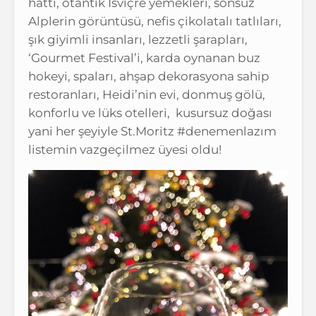
hattı, otantik İsviçre yemekleri, sonsuz
Alplerin görüntüsü, nefis çikolatalı tatlıları,
şık giyimli insanları, lezzetli şarapları,
‘Gourmet Festival’i, karda oynanan buz
hokeyi, spaları, ahşap dekorasyona sahip
restoranları, Heidi’nin evi, donmuş gölü,
konforlu ve lüks otelleri, kusursuz doğası
yani her şeyiyle St.Moritz #denemenlazım
listemin vazgeçilmez üyesi oldu!