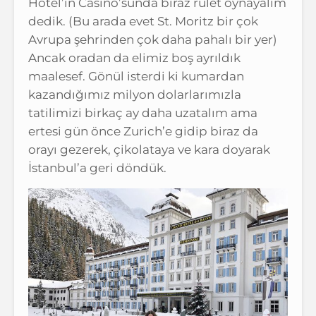
Hotel’in Casino’sunda biraz rulet oynayalım
dedik. (Bu arada evet St. Moritz bir çok
Avrupa şehrinden çok daha pahalı bir yer)
Ancak oradan da elimiz boş ayrıldık
maalesef. Gönül isterdi ki kumardan
kazandığımız milyon dolarlarımızla
tatilimizi birkaç ay daha uzatalım ama
ertesi gün önce Zurich’e gidip biraz da
orayı gezerek, çikolataya ve kara doyarak
İstanbul’a geri döndük.