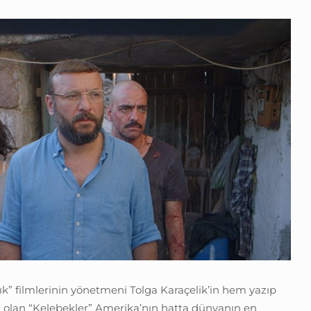
” filmlerinin yönetmeni Tolga Karaçelik’in hem yazıp
 olan “Kelebekler” Amerika’nın hatta dünyanın en