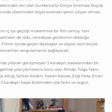
vallerinden biri olan Sundance’te Dünya Sineması Büyük
nunda ülkemizden böyle evrensel işlerin çıkıyor olması
ın iç içe geçtiği mükemmel bir film olmuş. Yani
ahneler de oldu, neredeyse gözlerimin dolduğu
 Filmin içinde geçen diyaloglar ve olaylar sizin birçok
kavramları sorgulamanızı sağlayacak.
ında yıllardır görüşmeyen 3 kardeşin, babalarından bir
gelmip yola çıkmalarını konu alan filmde; Tolga Tekin,
e Altuğ, Serkan Keskin, Hakan Karsak, Ezgi Mola, Ercan
r. 3 kardeşin hepsi birbirinden çok farklı ve özgün