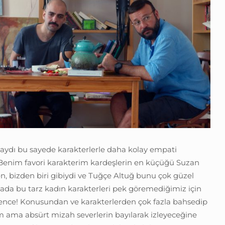
aydı bu sayede karakterlerle daha kolay empati
 Benim favori karakterim kardeşlerin en küçüğü Suzan
n, bizden biri gibiydi ve Tuğçe Altuğ bunu çok güzel
ada bu tarz kadın karakterleri pek göremediğimiz için
z bence! Konusundan ve karakterlerden çok fazla bahsedip
 ama absürt mizah severlerin bayılarak izleyeceğine