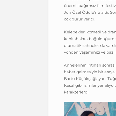
önemli bağımsız film festi
Jüri Özel Ödülü’nü aldı. So
çok gurur verici.
Kelebekler, komedi ve dram
kahkahalara boğulduğum s
dramatik sahneler de vardı.
yönden yaşamınızı ve bazı 
Annelerinin intiharı sonras
haber gelmesiyle bir araya 
Bartu Küçükçağlayan, Tuğç
Kesal gibi isimler yer alıyo
karakterlerdi.