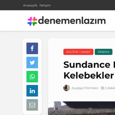
Anasayfa
İletişim
KÜLTÜR / SANAT
SINEMA
Sundance 
Kelebekler
2 daki
Ayşegül Pembeci