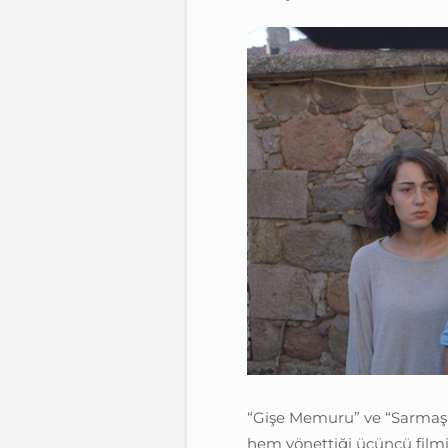
“Gişe Memuru” ve “Sarmaşık
hem yönettiği üçüncü filmi