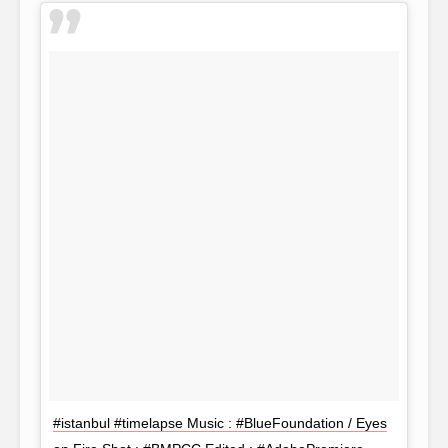
#istanbul #timelapse Music : #BlueFoundation / Eyes