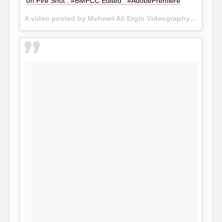
on Fire Shot : #BMPCC Edited : #AdobePremiere
A video posted by Mehmet Ali Ergin Videography (@15.rec) on