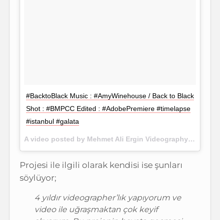
#BacktoBlack Music : #AmyWinehouse / Back to Black
Shot : #BMPCC Edited : #AdobePremiere #timelapse
#istanbul #galata
A video posted by Mehmet Ali Ergin Videography (@15.rec) on
Projesi ile ilgili olarak kendisi ise şunları
söylüyor;
4 yıldır videographer’lık yapıyorum ve
video ile uğraşmaktan çok keyif