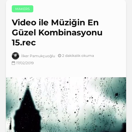
MAKERS
Video ile Müziğin En
Güzel Kombinasyonu
15.rec
2 dakikalık okuma
İlker Pamukçuoğlu
17/02/2019