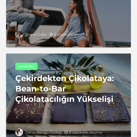
4 dakikalık okuma
Sinem Çelik
MAKERS
Çekirdekten Çikolataya:
Bean-to-Bar
Çikolatacılığın Yükselişi
8 dakikalık okuma
Deniz Bengü Özdağ