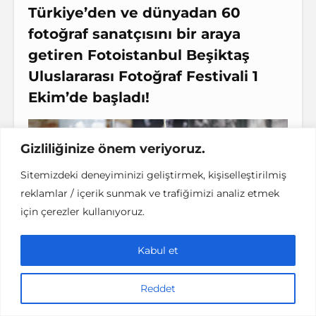
Türkiye’den ve dünyadan 60
fotoğraf sanatçısını bir araya
getiren
Fotoistanbul Beşiktaş
Uluslararası Fotoğraf Festivali
1
Ekim’de başladı!
Gizliliğinize önem veriyoruz.
Sitemizdeki deneyiminizi geliştirmek, kişiselleştirilmiş
reklamlar / içerik sunmak ve trafiğimizi analiz etmek
için çerezler kullanıyoruz.
Kabul et
Reddet
Geçtiğimiz sene Ortaköy Yetimhanesindeki
sergiden çok etkilenmiştik ve
burada
yer