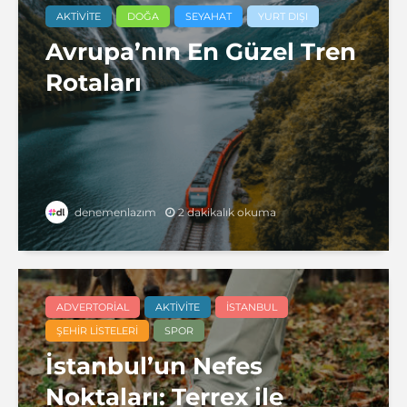
AKTIVITE
DOĞA
SEYAHAT
YURT DIŞI
Avrupa’nın En Güzel Tren
Rotaları
2 dakikalık okuma
denemenlazım
ADVERTORIAL
AKTIVITE
İSTANBUL
ŞEHIR LISTELERI
SPOR
İstanbul’un Nefes
Noktaları: Terrex ile