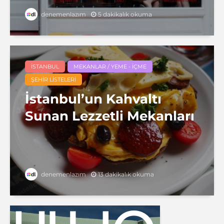
5 dakikalık okuma
denemenlazım
İSTANBUL
MEKANLAR / YEME - İÇME
ŞEHIR LISTELERI
İstanbul’un Kahvaltı
Sunan Lezzetli Mekanları
13 dakikalık okuma
denemenlazım