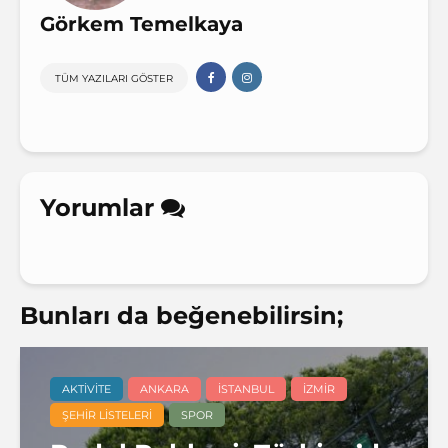
Görkem Temelkaya
TÜM YAZILARI GÖSTER
Yorumlar
Bunları da beğenebilirsin;
AKTIVITE
ANKARA
İSTANBUL
İZMIR
ŞEHIR LISTELERI
SPOR