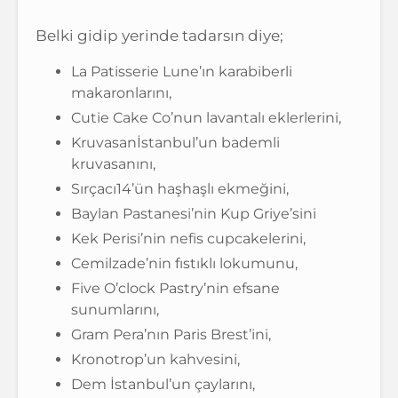
Belki gidip yerinde tadarsın diye;
La Patisserie Lune’ın karabiberli
makaronlarını,
Cutie Cake Co’nun lavantalı eklerlerini,
Kruvasanİstanbul’un bademli
kruvasanını,
Sırçacı14’ün haşhaşlı ekmeğini,
Baylan Pastanesi’nin Kup Griye’sini
Kek Perisi’nin nefis cupcakelerini,
Cemilzade’nin fıstıklı lokumunu,
Five O’clock Pastry’nin efsane
sunumlarını,
Gram Pera’nın Paris Brest’ini,
Kronotrop’un kahvesini,
Dem İstanbul’un çaylarını,