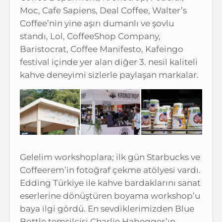
Moc, Cafe Sapiens, Deal Coffee, Walter’s
Coffee’nin yine aşırı dumanlı ve şovlu
standı, Lol, CoffeeShop Company,
Baristocrat, Coffee Manifesto, Kafeingo
festival içinde yer alan diğer 3. nesil kaliteli
kahve deneyimi sizlerle paylaşan markalar.
Gelelim workshoplara; ilk gün Starbucks ve
Coffeerem’in fotoğraf çekme atölyesi vardı.
Edding Türkiye ile kahve bardaklarını sanat
eserlerine dönüştüren boyama workshop’u
baya ilgi gördü. En sevdiklerimizden Blue
Bottle temsilcisi Charlie Habegger’ın