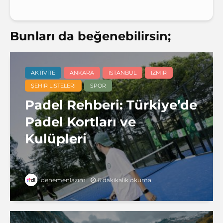
Bunları da beğenebilirsin;
AKTIVITE
ANKARA
İSTANBUL
İZMIR
ŞEHIR LISTELERI
SPOR
Padel Rehberi: Türkiye’de
Padel Kortları ve
Kulüpleri
6 dakikalık okuma
denemenlazım