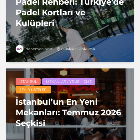
Padel Rehberi: Türkiye’de
Padel Kortları ve
Kulüpleri
6 dakikalık okuma
denemenlazım
İSTANBUL
MEKANLAR / YEME - İÇME
ŞEHIR LISTELERI
İstanbul’un En Yeni
Mekanları: Temmuz 2026
Seçkisi