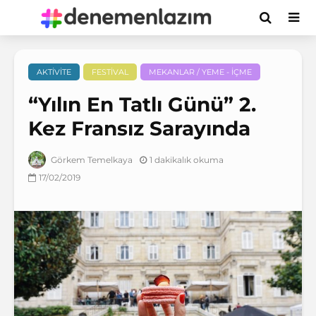
AKTIVITE
FESTIVAL
MEKANLAR / YEME - İÇME
“Yılın En Tatlı Günü” 2.
Kez Fransız Sarayında
1 dakikalık okuma
Görkem Temelkaya
17/02/2019