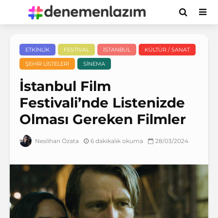
ETKINLIK
FESTIVAL
İSTANBUL
KÜLTÜR / SANAT
ŞEHIR LISTELERI
SINEMA
İstanbul Film
Festivali’nde Listenizde
Olması Gereken Filmler
6 dakikalık okuma
28/03/2024
Neslihan Özata