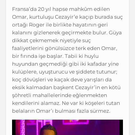
Fransa’da 20 yıl hapse mahkûm edilen
Omar, kurtuluşu Cezayir’e kaçıp burada suç
ortağı Roger ile birlikte hayatının geri
kalanını gizlenerek geçirmekte bulur. Güya
dikkat çekmemek niyetiyle suç
faaliyetlerini gönülsüzce terk eden Omar,
bir fırında işe başlar. Tabii ki huylu
huyundan geçmediği gibi iki kafadar yine
kulüplere, uyuşturucu ve şiddete tutunur;
koç dövüşleri ve kaçak deve yarışları da
eksik kalmadan başkent Cezayir’in en kötü
şöhretli mahallelerinde eğlenmekten
kendilerini alamaz. Ne var ki köşeleri tutan
belaların Omar’ı bulması fazla sürmez.