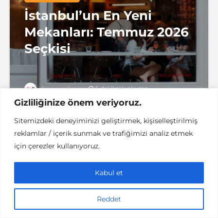
İstanbul’un En Yeni
Mekanları: Temmuz 2026
Seçkisi
5 dakikalık okuma
denemenlazım
Gizliliğinize önem veriyoruz.
Sitemizdeki deneyiminizi geliştirmek, kişiselleştirilmiş
reklamlar / içerik sunmak ve trafiğimizi analiz etmek
KÜLTÜR / SANAT
SEYAHAT
SINEMA
için çerezler kullanıyoruz.
YURT DIŞI
Ekrandan Rotaya: Set-
Kabul et
Jetting Seyahati Neden
Reddet
Yükselişte?