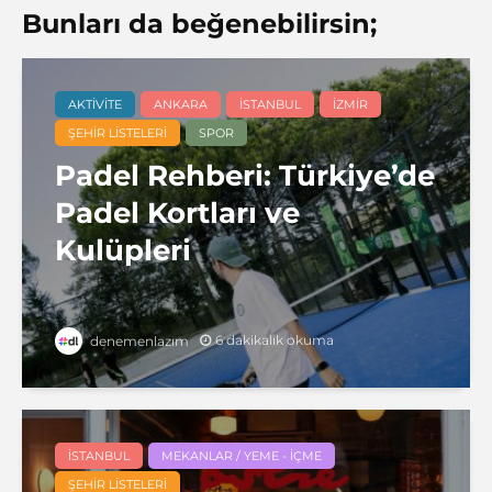
Bunları da beğenebilirsin;
AKTIVITE
ANKARA
İSTANBUL
İZMIR
ŞEHIR LISTELERI
SPOR
Padel Rehberi: Türkiye’de
Padel Kortları ve
Kulüpleri
6 dakikalık okuma
denemenlazım
İSTANBUL
MEKANLAR / YEME - İÇME
ŞEHIR LISTELERI