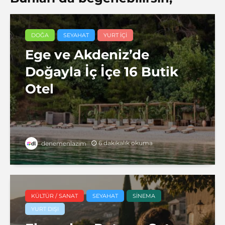
DOĞA
SEYAHAT
YURT IÇI
Ege ve Akdeniz’de
Doğayla İç İçe 16 Butik
Otel
6 dakikalık okuma
denemenlazım
KÜLTÜR / SANAT
SEYAHAT
SINEMA
YURT DIŞI