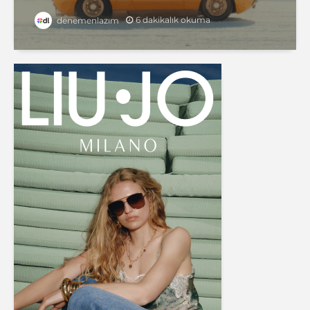
6 dakikalık okuma
denemenlazım