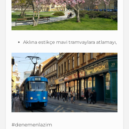
Aklına estikçe mavi tramvaylara atlamayı,
#denemenlazim