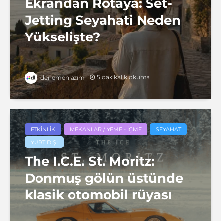
Ekrandan Rotaya: Set-
Jetting Seyahati Neden
Yükselişte?
5 dakikalık okuma
denemenlazım
ETKINLIK
MEKANLAR / YEME - İÇME
SEYAHAT
YURT DIŞI
The I.C.E. St. Moritz:
Donmuş gölün üstünde
klasik otomobil rüyası