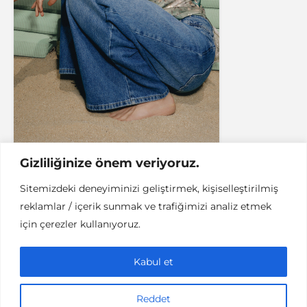
Gizliliğinize önem veriyoruz.
Sitemizdeki deneyiminizi geliştirmek, kişiselleştirilmiş
reklamlar / içerik sunmak ve trafiğimizi analiz etmek
SEYAHAT
YURT DIŞI
için çerezler kullanıyoruz.
Bir Tür Çöl Vahası: Las
Vegas – Bölüm 1
Kabul et
3 dakikalık okuma
17/02/2019
Bersan Tan
Reddet