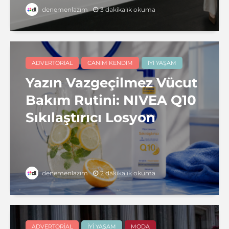
3 dakikalık okuma
denemenlazım
ADVERTORIAL
CANIM KENDIM
İYI YAŞAM
Yazın Vazgeçilmez Vücut
Bakım Rutini: NIVEA Q10
Sıkılaştırıcı Losyon
2 dakikalık okuma
denemenlazım
ADVERTORIAL
İYI YAŞAM
MODA