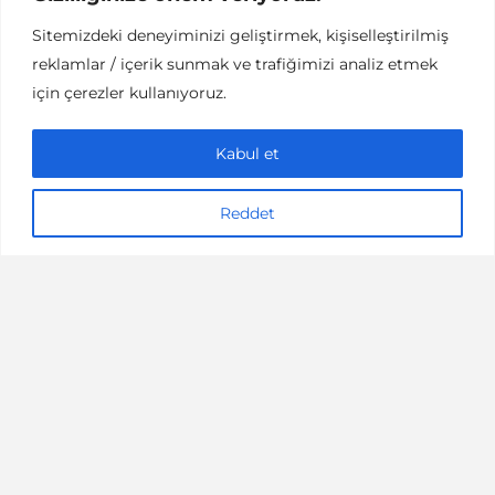
Sitemizdeki deneyiminizi geliştirmek, kişiselleştirilmiş
CANIM KENDIM
İYI YAŞAM
reklamlar / içerik sunmak ve trafiğimizi analiz etmek
Evde Kolaylıkla
için çerezler kullanıyoruz.
Hazırlayıp
Kabul et
Uygulayabileceğiniz Cilt
Maskeleri
Reddet
6 dakikalık okuma
03/05/2020
denemenlazım