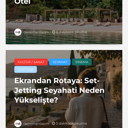
Otel
6 dakikalık okuma
denemenlazım
KÜLTÜR / SANAT
SEYAHAT
SINEMA
YURT DIŞI
Ekrandan Rotaya: Set-
Jetting Seyahati Neden
Yükselişte?
5 dakikalık okuma
denemenlazım