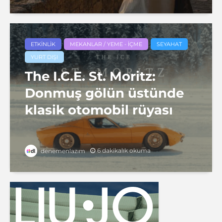
ETKINLIK
MEKANLAR / YEME - İÇME
SEYAHAT
YURT DIŞI
The I.C.E. St. Moritz:
Donmuş gölün üstünde
klasik otomobil rüyası
6 dakikalık okuma
denemenlazım