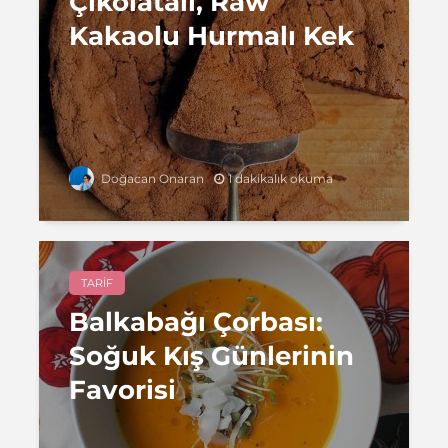
Çikolatalı, Raw
Kakaolu Hurmalı Kek
1 dakikalık okuma
Doğacan Onaran
TARIF
Balkabağı Çorbası:
Soğuk Kış Günlerinin
Favorisi