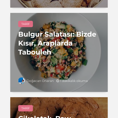
TARIF
Bulgur Salatası: Bizde
Kısır, Araplarda
Tabouleh
1 dakikalık okuma
Doğacan Onaran
TARIF