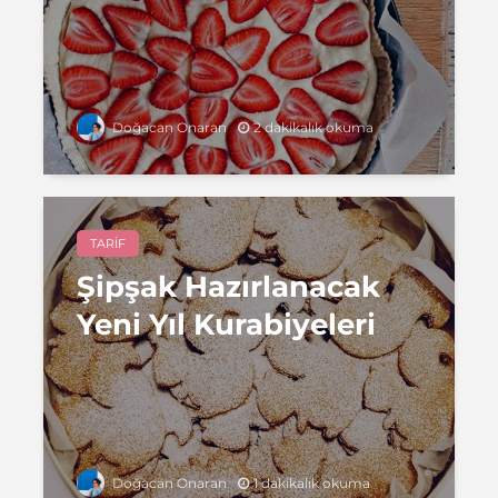
2 dakikalık okuma
Doğacan Onaran
TARIF
Şipşak Hazırlanacak
Yeni Yıl Kurabiyeleri
1 dakikalık okuma
Doğacan Onaran