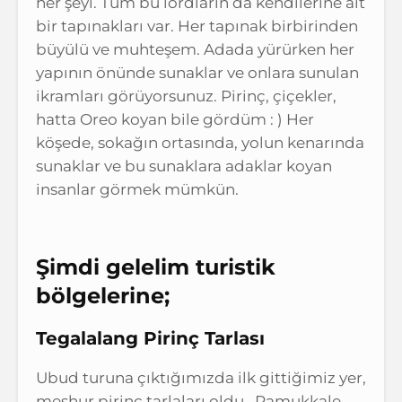
her şeyi. Tüm bu lordların da kendilerine ait
bir tapınakları var. Her tapınak birbirinden
büyülü ve muhteşem. Adada yürürken her
yapının önünde sunaklar ve onlara sunulan
ikramları görüyorsunuz. Pirinç, çiçekler,
hatta Oreo koyan bile gördüm : ) Her
köşede, sokağın ortasında, yolun kenarında
sunaklar ve bu sunaklara adaklar koyan
insanlar görmek mümkün.
Şimdi gelelim turistik
bölgelerine;
Tegalalang Pirinç Tarlası
Ubud turuna çıktığımızda ilk gittiğimiz yer,
meşhur pirinç tarlaları oldu. Pamukkale