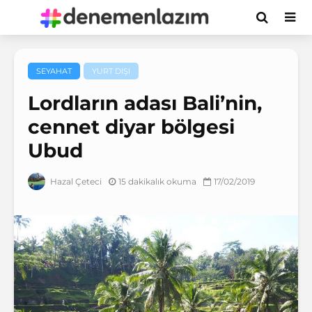
SEYAHAT
YURT DIŞI
Lordların adası Bali’nin,
cennet diyar bölgesi
Ubud
15 dakikalık okuma
17/02/2019
Hazal Çeteci