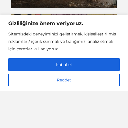
Gizliliğinize önem veriyoruz.
FESTIVAL
Sitemizdeki deneyiminizi geliştirmek, kişiselleştirilmiş
Epic Fair: Palmiyeler
reklamlar / içerik sunmak ve trafiğimizi analiz etmek
Altında Müzik
için çerezler kullanıyoruz.
Kabul et
Reddet
2 dakikalık okuma
Murat Can Uysal
KÜLTÜR / SANAT