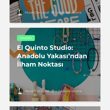
5 dakikalık okuma
Murat Can Uysal
MAKERS
El Quinto Studio:
Anadolu Yakası’ndan
İlham Noktası
4 dakikalık okuma
Murat Can Uysal