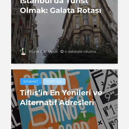
İstanbul’da Turist
Olmak: Galata Rotası
4 dakikalık okuma
Murat Can Uysal
SEYAHAT
YURT DIŞI
Tiflis’in En Yenileri ve
Alternatif Adresleri