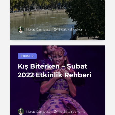
13 dakikalık okuma
Murat Can Uysal
ETKINLIK
Kış Biterken – Şubat
2022 Etkinlik Rehberi
11 dakikalık okuma
Murat Can Uysal