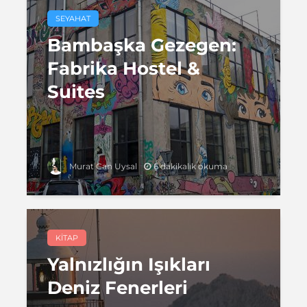
SEYAHAT
Bambaşka Gezegen:
Fabrika Hostel &
Suites
6 dakikalık okuma
Murat Can Uysal
KITAP
Yalnızlığın Işıkları
Deniz Fenerleri