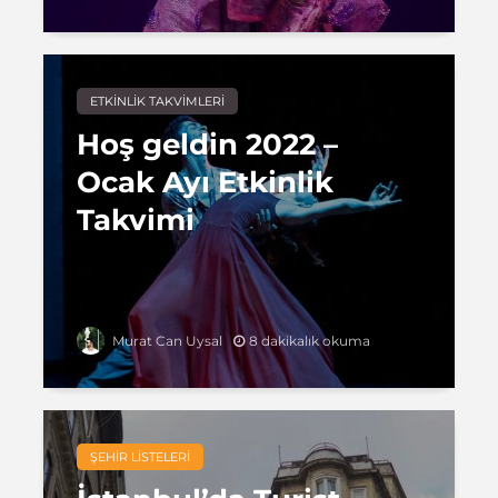
ETKINLIK TAKVIMLERI
Hoş geldin 2022 –
Ocak Ayı Etkinlik
Takvimi
8 dakikalık okuma
Murat Can Uysal
ŞEHIR LISTELERI