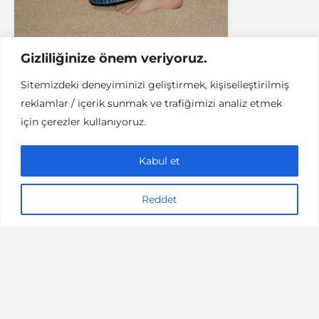
Gizliliğinize önem veriyoruz.
Sitemizdeki deneyiminizi geliştirmek, kişiselleştirilmiş
reklamlar / içerik sunmak ve trafiğimizi analiz etmek
MAKERS
için çerezler kullanıyoruz.
Ege Soley’in Çiçeklerle
Dolu Dünyası ve Slow
Kabul et
Public
Reddet
7 dakikalık okuma
11/03/2019
Sinem Çelik