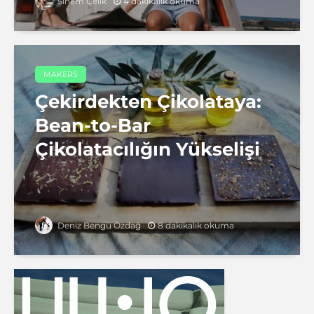
4 dakikalık okuma
Sinem Çelik
MAKERS
Çekirdekten Çikolataya:
Bean-to-Bar
Çikolatacılığın Yükselişi
8 dakikalık okuma
Deniz Bengü Özdağ