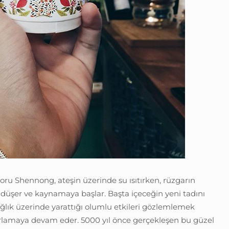
oru Shennong, ateşin üzerinde su ısıtırken, rüzgarın
a düşer ve kaynamaya başlar. Başta içeceğin yeni tadını
lık üzerinde yarattığı olumlu etkileri gözlemlemek
rlamaya devam eder. 5000 yıl önce gerçekleşen bu güzel