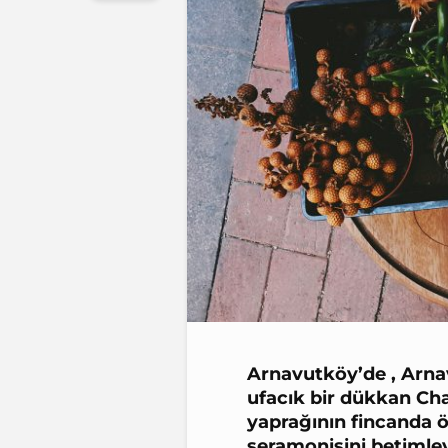
Arnavutköy’de , Arnav
ufacık bir dükkan Ch
yaprağının fincanda 
seramonisini betimleye