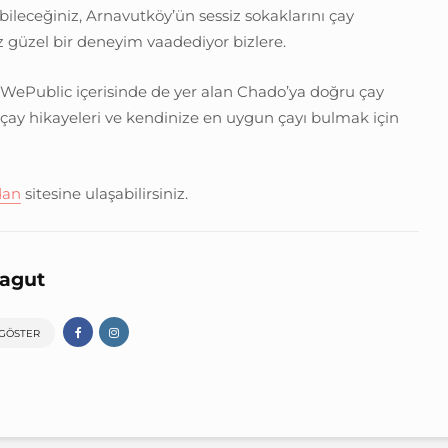
ileceğiniz, Arnavutköy’ün sessiz sokaklarını çay
z güzel bir deneyim vaadediyor bizlere.
Public içerisinde de yer alan Chado’ya doğru çay
i çay hikayeleri ve kendinize en uygun çayı bulmak için
dan
sitesine ulaşabilirsiniz.
yagut
 GÖSTER