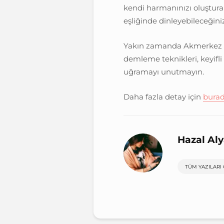
kendi harmanınızı oluşturab
eşliğinde dinleyebileceğini
Yakın zamanda Akmerkez We
demleme teknikleri, keyifl
uğramayı unutmayın.
Daha fazla detay için
bura
Hazal Al
TÜM YAZILARI