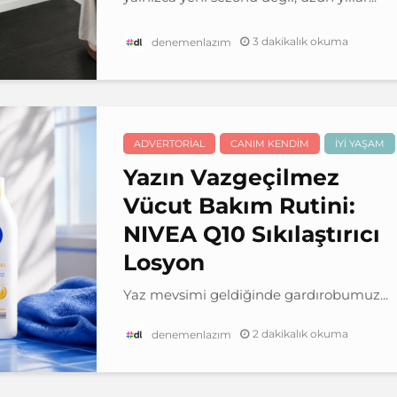
3 dakikalık okuma
denemenlazım
ADVERTORIAL
CANIM KENDIM
İYI YAŞAM
Yazın Vazgeçilmez
Vücut Bakım Rutini:
NIVEA Q10 Sıkılaştırıcı
Losyon
Yaz mevsimi geldiğinde gardırobumuz...
2 dakikalık okuma
denemenlazım