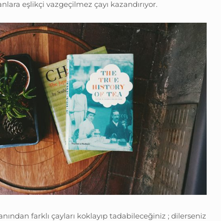
anlara eşlikçi vazgeçilmez çayı kazandırıyor.
nından farklı çayları koklayıp tadabileceğiniz ; dilerseniz