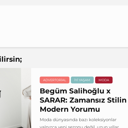
irsin;
ADVERTORIAL
İYI YAŞAM
MODA
Begüm Salihoğlu x
SARAR: Zamansız Stilin
Modern Yorumu
Moda dünyasında bazı koleksiyonlar
yalnızca yeni sezonu değil, uzun yıllar...