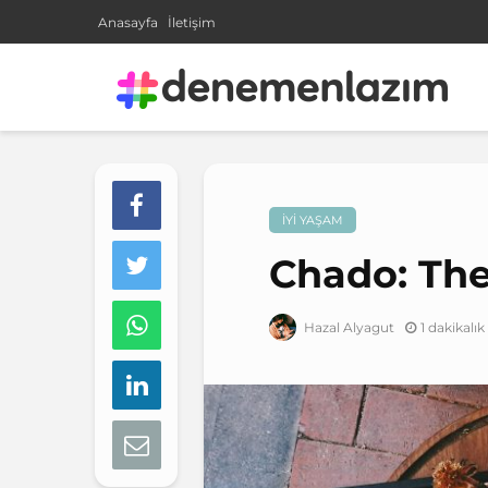
Anasayfa
İletişim
İYI YAŞAM
Chado: The
1 dakikalı
Hazal Alyagut