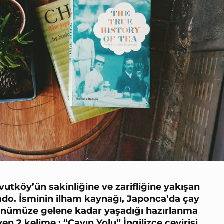
utköy’ün sakinliğine ve zarifliğine yakışan
ado. İsminin ilham kaynağı, Japonca’da çay
önümüze gelene kadar yaşadığı hazırlanma
n 2 kelime : “Çayın Yolu” İngilizce çevirisi