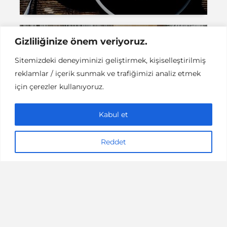
Gizliliğinize önem veriyoruz.
MEKANLAR / YEME - İÇME
Sitemizdeki deneyiminizi geliştirmek, kişiselleştirilmiş
IWSA Şişli ‘de Şarap
reklamlar / içerik sunmak ve trafiğimizi analiz etmek
Tadımı
için çerezler kullanıyoruz.
Kabul et
Reddet
1 dakikalık okuma
Hazal Alyagut
Instant DCPC © Her Hakkı Saklıdır |
İLETİŞİM