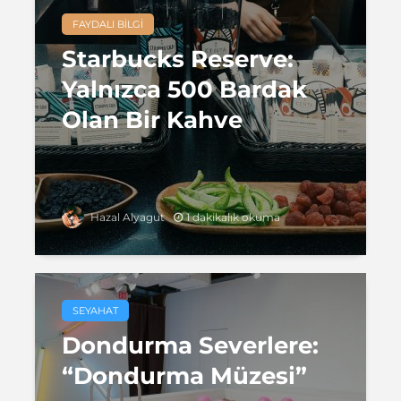
FAYDALI BILGI
Starbucks Reserve:
Yalnızca 500 Bardak
Olan Bir Kahve
1 dakikalık okuma
Hazal Alyagut
SEYAHAT
Dondurma Severlere:
“Dondurma Müzesi”