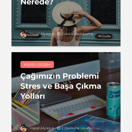
Nerede?
2 dakikalık okuma
Hazal Alyagut
KIŞISEL GELIŞIM
Çağımızın Problemi
Stres ve Başa Çıkma
Yolları
2 dakikalık okuma
Hazal Alyagut