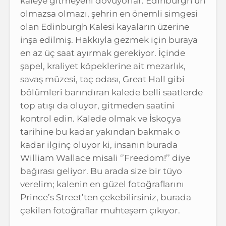
kaleye gitmeyeni dövüyorlar. Edinburgh’un
olmazsa olmazı, şehrin en önemli simgesi
olan Edinburgh Kalesi kayaların üzerine
inşa edilmiş. Hakkıyla gezmek için buraya
en az üç saat ayırmak gerekiyor. İçinde
şapel, kraliyet köpeklerine ait mezarlık,
savaş müzesi, taç odası, Great Hall gibi
bölümleri barındıran kalede belli saatlerde
top atışı da oluyor, gitmeden saatini
kontrol edin. Kalede olmak ve İskoçya
tarihine bu kadar yakından bakmak o
kadar ilginç oluyor ki, insanın burada
William Wallace misali ‘’Freedom!’’ diye
bağırası geliyor. Bu arada size bir tüyo
verelim; kalenin en güzel fotoğraflarını
Prince’s Street’ten çekebilirsiniz, burada
çekilen fotoğraflar muhteşem çıkıyor.