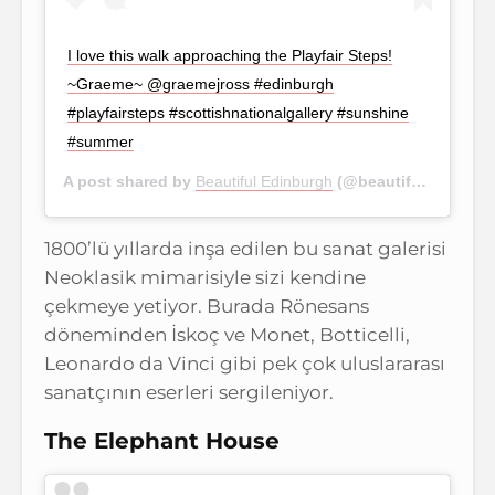
I love this walk approaching the Playfair Steps!
~Graeme~ @graemejross #edinburgh
#playfairsteps #scottishnationalgallery #sunshine
#summer
A post shared by
Beautiful Edinburgh
(@beautifuledinburgh) on
1800’lü yıllarda inşa edilen bu sanat galerisi
Neoklasik mimarisiyle sizi kendine
çekmeye yetiyor. Burada Rönesans
döneminden İskoç ve Monet, Botticelli,
Leonardo da Vinci gibi pek çok uluslararası
sanatçının eserleri sergileniyor.
The Elephant House