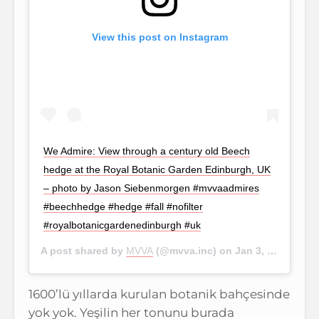
View this post on Instagram
We Admire: View through a century old Beech
hedge at the Royal Botanic Garden Edinburgh, UK
– photo by Jason Siebenmorgen #mvvaadmires
#beechhedge #hedge #fall #nofilter
#royalbotanicgardenedinburgh #uk
A post shared by
MVVA
(@mvva.inc) on
Jan 3, 2018 at 9:52am PST
1600’lü yıllarda kurulan botanik bahçesinde
yok yok. Yeşilin her tonunu burada