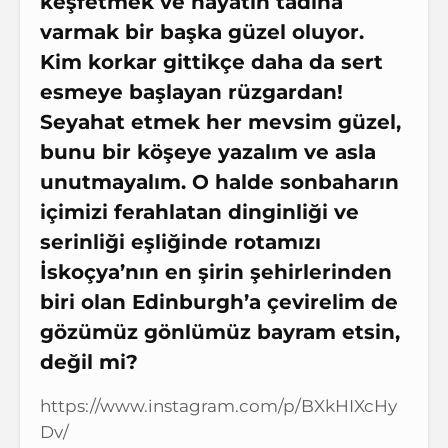
keşfetmek ve hayatın tadına
varmak bir başka güzel oluyor.
Kim korkar gittikçe daha da sert
esmeye başlayan rüzgardan!
Seyahat etmek her mevsim güzel,
bunu bir köşeye yazalım ve asla
unutmayalım. O halde sonbaharın
içimizi ferahlatan dinginliği ve
serinliği eşliğinde rotamızı
İskoçya’nın en şirin şehirlerinden
biri olan Edinburgh’a çevirelim de
gözümüz gönlümüz bayram etsin,
değil mi?
https://www.instagram.com/p/BXkHIXcHy
Dv/