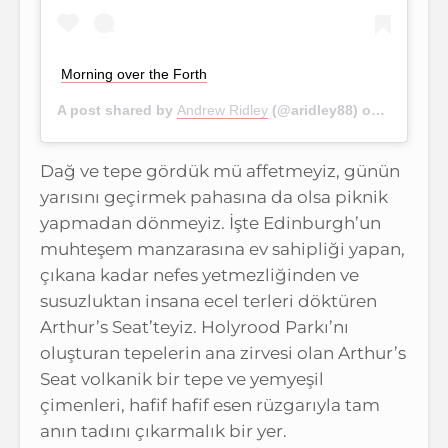
Morning over the Forth
A post shared by
Andrew Ridley
(@aridley88) on
Dec 20, 
Dağ ve tepe gördük mü affetmeyiz, günün
yarısını geçirmek pahasına da olsa piknik
yapmadan dönmeyiz. İşte Edinburgh’un
muhteşem manzarasına ev sahipliği yapan,
çıkana kadar nefes yetmezliğinden ve
susuzluktan insana ecel terleri döktüren
Arthur’s Seat’teyiz. Holyrood Parkı’nı
oluşturan tepelerin ana zirvesi olan Arthur’s
Seat volkanik bir tepe ve yemyeşil
çimenleri, hafif hafif esen rüzgarıyla tam
anın tadını çıkarmalık bir yer.