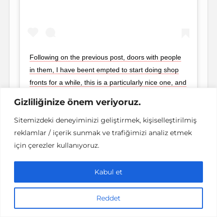
Following on the previous post, doors with people
in them, I have beent empted to start doing shop
fronts for a while, this is a particularly nice one, and
with the best haggis in town too, its written in chalk!
Gizliliğinize önem veriyoruz.
So it must be true! . . . . . . #insta_edinburgh
Sitemizdeki deneyiminizi geliştirmek, kişiselleştirilmiş
#igersedinburgh #edinburgh #door #doors #uk
reklamlar / içerik sunmak ve trafiğimizi analiz etmek
#wonderlustscotland #scotland #visitscotland
için çerezler kullanıyoruz.
#instascotland #autumn #photo #photooftheday
#dooroftheday #street #streetphoto #green #friday
#porta #arcade_bar
Kabul et
A post shared by
Paulo Moura
(@paulotakesphotos) on
N
Reddet