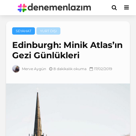
SEYAHAT
YURT DIŞI
Edinburgh: Minik Atlas’ın
Gezi Günlükleri
8 dakikalık okuma
17/02/2019
Merve Aygün