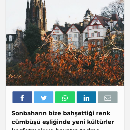
Sonbaharın bize bahşettiği renk
cümbüşü eşliğinde yeni kültürler