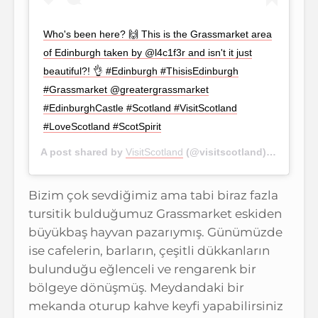
Who's been here? 🙌 This is the Grassmarket area
of Edinburgh taken by @l4c1f3r and isn't it just
beautiful?! 👌 #Edinburgh #ThisisEdinburgh
#Grassmarket @greatergrassmarket
#EdinburghCastle #Scotland #VisitScotland
#LoveScotland #ScotSpirit
A post shared by
VisitScotland
(@visitscotland) on
Nov 8,
Bizim çok sevdiğimiz ama tabi biraz fazla
tursitik bulduğumuz Grassmarket eskiden
büyükbaş hayvan pazarıymış. Günümüzde
ise cafelerin, barların, çeşitli dükkanların
bulunduğu eğlenceli ve rengarenk bir
bölgeye dönüşmüş. Meydandaki bir
mekanda oturup kahve keyfi yapabilirsiniz