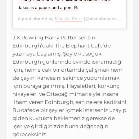
takes is a paper and a pen. 📝
A post shared by
Marisha Pessl
(@marishapessl) on
Jan 1
J.K.Rowling Harry Potter serisini
Edinburgh’daki The Elephant Cafe’de
yazmaya başlamış. Şöyle ki, soğuk
Edinburgh günlerinde evinde ısınamadığı
için, hem sıcak bir ortamda çalışmak hem
de çayını kahvesini sakince yudumlamak
için buraya gelirmiş. Hayaletleri, korkunç
hikayeleri ve Ortaçağ mimarisiyle insana
ilham veren Edinburgh, sen nelere kadirsin!
Bu cafede bir şeyler içmek isterseniz uzayıp
giden kuyrukta beklemeniz gerekse de
içeriye girdiğinizde buna değeceğini
göreceksiniz.