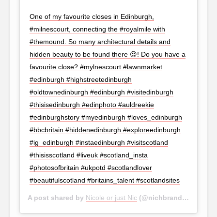
One of my favourite closes in Edinburgh,
#milnescourt, connecting the #royalmile with
#themound. So many architectural details and
hidden beauty to be found there 😍! Do you have a
favourite close? #mylnescourt #lawnmarket
#edinburgh #highstreetedinburgh
#oldtownedinburgh #edinburgh #visitedinburgh
#thisisedinburgh #edinphoto #auldreekie
#edinburghstory #myedinburgh #loves_edinburgh
#bbcbritain #hiddenedinburgh #exploreedinburgh
#ig_edinburgh #instaedinburgh #visitscotland
#thisisscotland #liveuk #scotland_insta
#photosofbritain #ukpotd #scotlandlover
#beautifulscotland #britains_talent #scotlandsites
A post shared by
Nicole or just Nic
(@nichbrand) on
Dec 2