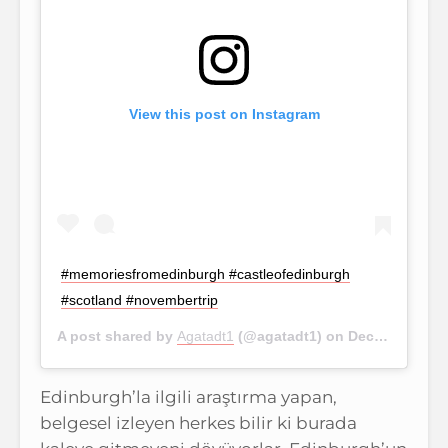
View this post on Instagram
#memoriesfromedinburgh #castleofedinburgh
#scotland #novembertrip
A post shared by
Agatadt1
(@agatadt1) on
Dec 22, 2017 at 12:44pm PST
Edinburgh’la ilgili araştırma yapan,
belgesel izleyen herkes bilir ki burada