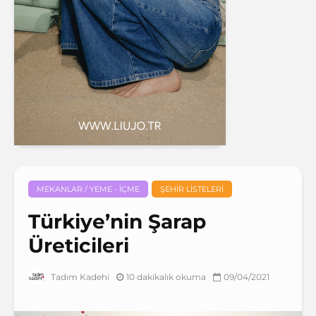
MEKANLAR / YEME - İÇME
ŞEHIR LISTELERI
Türkiye’nin Şarap
Üreticileri
10 dakikalık okuma
09/04/2021
Tadım Kadehi