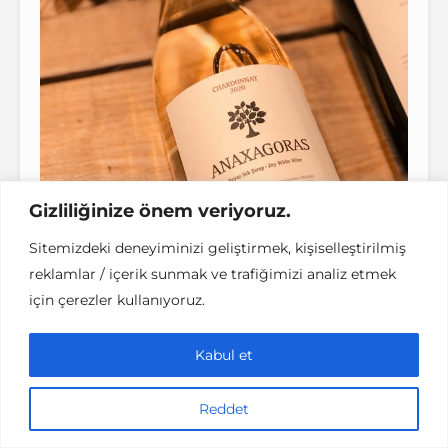
Gizliliğinize önem veriyoruz.
Sitemizdeki deneyiminizi geliştirmek, kişiselleştirilmiş
reklamlar / içerik sunmak ve trafiğimizi analiz etmek
Türkiye’nin Şarap Üreticileri
için çerezler kullanıyoruz.
Serüvenine 2010 yılında başlayan 7 Bilgeler,
Kabul et
ödüllü şaraplarıyla ve Vinifera Bağ Evi’nde
sunduğu deneyimle son zamanların en çok
konuşulan şarap üreticisi haline geldi.
Reddet
Üzüm bağları arasında kurulmuş Vinifera,