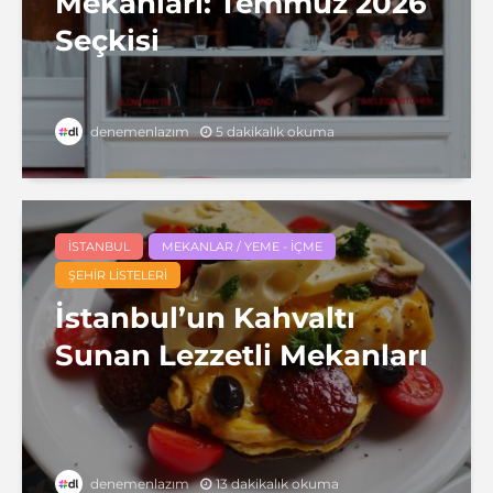
Mekanları: Temmuz 2026
Seçkisi
5 dakikalık okuma
denemenlazım
İSTANBUL
MEKANLAR / YEME - İÇME
ŞEHIR LISTELERI
İstanbul’un Kahvaltı
Sunan Lezzetli Mekanları
13 dakikalık okuma
denemenlazım