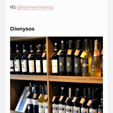
IG:
@kavinwineshop
Dionysos