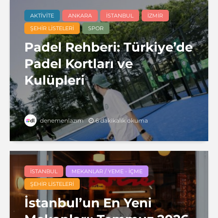
AKTIVITE
ANKARA
İSTANBUL
İZMIR
ŞEHIR LISTELERI
SPOR
Padel Rehberi: Türkiye’de
Padel Kortları ve
Kulüpleri
6 dakikalık okuma
denemenlazım
İSTANBUL
MEKANLAR / YEME - İÇME
ŞEHIR LISTELERI
İstanbul’un En Yeni