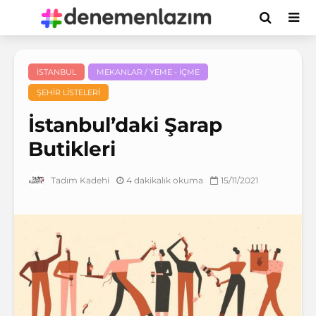
İSTANBUL
MEKANLAR / YEME - İÇME
ŞEHIR LISTELERI
İstanbul’daki Şarap
Butikleri
4 dakikalık okuma
15/11/2021
Tadım Kadehi