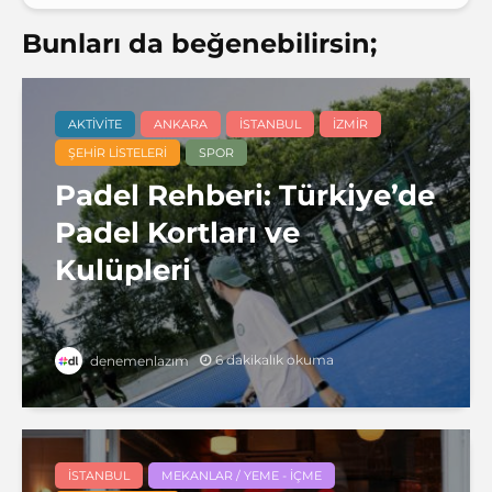
Bunları da beğenebilirsin;
AKTIVITE
ANKARA
İSTANBUL
İZMIR
ŞEHIR LISTELERI
SPOR
Padel Rehberi: Türkiye’de
Padel Kortları ve
Kulüpleri
6 dakikalık okuma
denemenlazım
İSTANBUL
MEKANLAR / YEME - İÇME