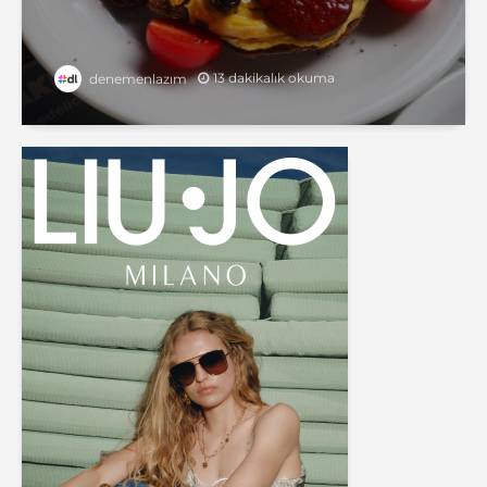
13 dakikalık okuma
denemenlazım