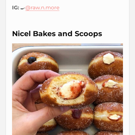
IG:
🍳
@raw.n.more
Nicel Bakes and Scoops