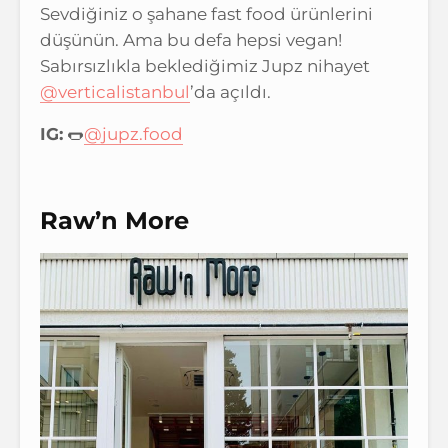
Sevdiğiniz o şahane fast food ürünlerini
düşünün. Ama bu defa hepsi vegan!
Sabırsızlıkla beklediğimiz Jupz nihayet
@verticalistanbul
’da açıldı.
IG:
🌭
@jupz.food
Raw’n More