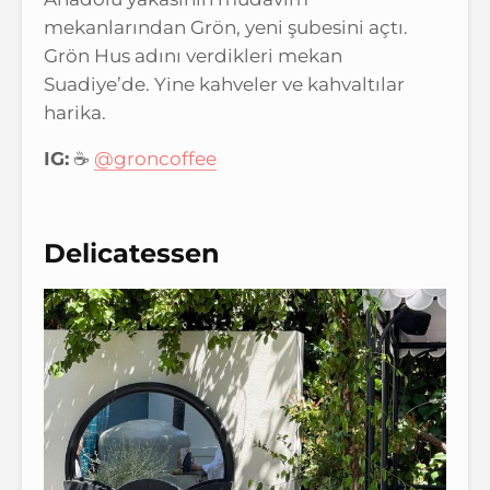
mekanlarından Grön, yeni şubesini açtı.
Grön Hus adını verdikleri mekan
Suadiye’de. Yine kahveler ve kahvaltılar
harika.
IG:
☕️
@groncoffee
Delicatessen