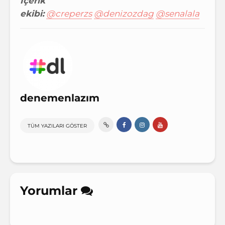
İçerik
ekibi:
@creperzs
@denizozdag
@senalala
denemenlazım
TÜM YAZILARI GÖSTER
Yorumlar