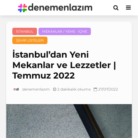
İSTANBUL
MEKANLAR / YEME - İÇME
ŞEHIR LISTELERI
İstanbul’dan Yeni
Mekanlar ve Lezzetler |
Temmuz 2022
2 dakikalık okuma
27/07/2022
denemenlazım