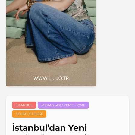
İSTANBUL
MEKANLAR / YEME - İÇME
ŞEHIR LISTELERI
İstanbul’dan Yeni