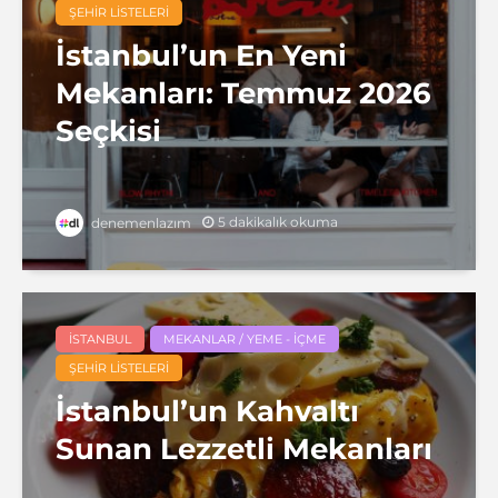
ŞEHIR LISTELERI
İstanbul’un En Yeni
Mekanları: Temmuz 2026
Seçkisi
5 dakikalık okuma
denemenlazım
İSTANBUL
MEKANLAR / YEME - İÇME
ŞEHIR LISTELERI
İstanbul’un Kahvaltı
Sunan Lezzetli Mekanları