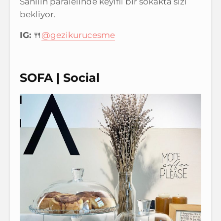
Sahilin paralelinde keyifli bir sokakta sizi
bekliyor.
IG:
🍴
@gezikurucesme
SOFA | Social