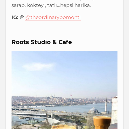
şarap, kokteyl, tatlı…hepsi harika.
IG:
🍕
@theordinarybomonti
Roots Studio & Cafe