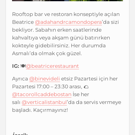
Rooftop bar ve restoran konseptiyle açılan
Beatrice
@adahandrcamondopera
’da sizi
bekliyor. Sabahın erken saatlerinde
kahvaltıya veya akşam günü batırırken
kokteyle gidebilirsiniz. Her durumda
Asmalı’da olmak çok güzel.
IG:
🍽
@beatricerestaurant
Ayrıca
@binevideli
etsiz Pazartesi için her
Pazartesi 17:00 – 23:30 arası, 🌮
@tacorollcaddebostan
İse her
salı
@verticalistanbul
’da da servis vermeye
başladı. Kaçırmayınız!