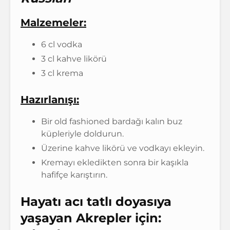
Malzemeler:
6 cl vodka
3 cl kahve likörü
3 cl krema
Hazırlanışı:
Bir old fashioned bardağı kalın buz
küpleriyle doldurun.
Üzerine kahve likörü ve vodkayı ekleyin.
Kremayı ekledikten sonra bir kaşıkla
hafifçe karıştırın.
Hayatı acı tatlı doyasıya
yaşayan Akrepler için: