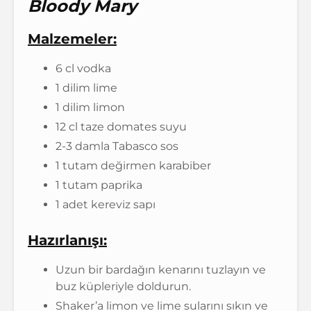
Bloody Mary
Malzemeler:
6 cl vodka
1 dilim lime
1 dilim limon
12 cl taze domates suyu
2-3 damla Tabasco sos
1 tutam değirmen karabiber
1 tutam paprika
1 adet kereviz sapı
Hazırlanışı:
Uzun bir bardağın kenarını tuzlayın ve
buz küpleriyle doldurun.
Shaker’a limon ve lime sularını sıkın ve