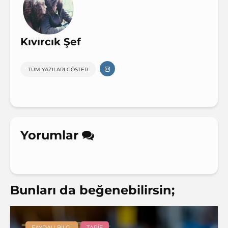
Kıvırcık Şef
TÜM YAZILARI GÖSTER
Yorumlar
Bunları da beğenebilirsin;
FAYDALI BILGI
TARIF