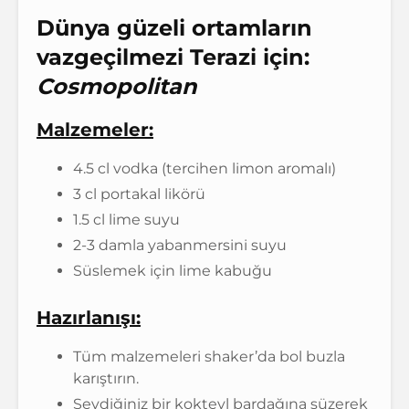
Dünya güzeli ortamların
vazgeçilmezi Terazi için:
Cosmopolitan
Malzemeler:
4.5 cl vodka (tercihen limon aromalı)
3 cl portakal likörü
1.5 cl lime suyu
2-3 damla yabanmersini suyu
Süslemek için lime kabuğu
Hazırlanışı:
Tüm malzemeleri shaker’da bol buzla
karıştırın.
Sevdiğiniz bir kokteyl bardağına süzerek