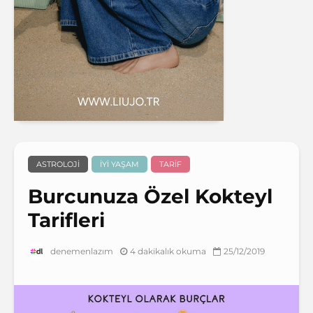
ASTROLOJI
İYI YAŞAM
TARIF
Burcunuza Özel Kokteyl
Tarifleri
4 dakikalık okuma
25/12/2019
denemenlazım