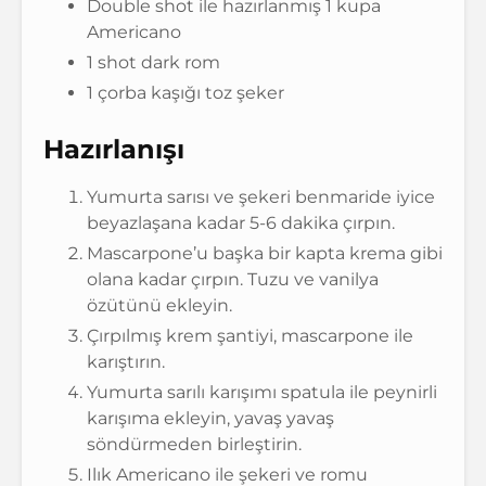
Double shot ile hazırlanmış 1 kupa
Americano
1 shot dark rom
1 çorba kaşığı toz şeker
Hazırlanışı
Yumurta sarısı ve şekeri benmaride iyice
beyazlaşana kadar 5-6 dakika çırpın.
Mascarpone’u başka bir kapta krema gibi
olana kadar çırpın. Tuzu ve vanilya
özütünü ekleyin.
Çırpılmış krem şantiyi, mascarpone ile
karıştırın.
Yumurta sarılı karışımı spatula ile peynirli
karışıma ekleyin, yavaş yavaş
söndürmeden birleştirin.
Ilık Americano ile şekeri ve romu