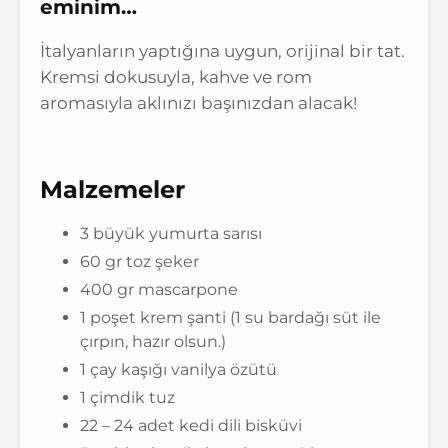
eminim…
İtalyanların yaptığına uygun, orijinal bir tat.
Kremsi dokusuyla, kahve ve rom
aromasıyla aklınızı başınızdan alacak!
Malzemeler
3 büyük yumurta sarısı
60 gr toz şeker
400 gr mascarpone
1 poşet krem şanti (1 su bardağı süt ile
çırpın, hazır olsun.)
1 çay kaşığı vanilya özütü
1 çimdik tuz
22 – 24 adet kedi dili bisküvi