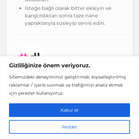
İsteğe bağlı olarak bitter ekleyin ve
karıştırdıktan sonra taze nane
yapraklarıyla süsleyip servis edin.
Gizliliğinize önem veriyoruz.
denemenlazım
Sitemizdeki deneyiminizi geliştirmek, kişiselleştirilmiş
reklamlar / içerik sunmak ve trafiğimizi analiz etmek
için çerezler kullanıyoruz.
TÜM YAZILARI GÖSTER
Kabul et
Reddet
Yorumlar