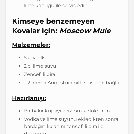
lime kabuğu ile servis edin.
Kimseye benzemeyen
Kovalar için:
Moscow Mule
Malzemeler:
5 cl vodka
2 cl lime suyu
Zencefilli bira
1-2 damla Angostura bitter (isteğe bağlı)
Hazırlanışı:
Bir bakır kupayı kırık buzla doldurun.
Vodka ve lime suyunu ekledikten sonra
bardağın kalanını zencefilli bira ile
doldurun.