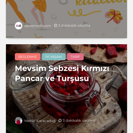
3 dakikalık okuma
denemenlazım
BESLENME
İYI YAŞAM
TARIF
Mevsim Sebzesi Kırmızı
Pancar ve Turşusu
3 dakikalık okuma
Merve Karacadağ