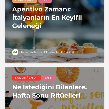
Aperitivo Zamanı:
İtalyanların En Keyifli
Geleneği
6 dakikalık okuma
denemenlazım
KÜLTÜR / SANAT
TARIF
Ne İstediğini Bilenlere,
Hafta Sonu Ritüelleri