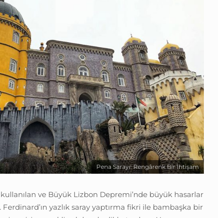
Pena Sarayı: Rengârenk Bir İhtişam
 kullanılan ve Büyük Lizbon Depremi’nde büyük hasarlar
II. Ferdinard’ın yazlık saray yaptırma fikri ile bambaşka bir