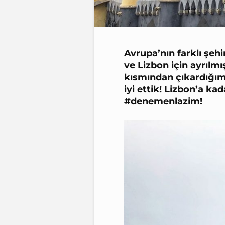
Avrupa’nın farklı şehi
ve
Lizbon
için ayrılmı
kısmından çıkardığımı
iyi ettik! Lizbon’a k
#denemenlazim!