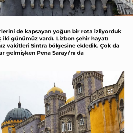
rlerini de kapsayan yoğun bir rota izliyorduk
ş iki günümüz vardı. Lizbon şehir hayatı
z vakitleri
Sintra bölgesine
ekledik. Çok da
adar gelmişken
Pena Sarayı
’nı da