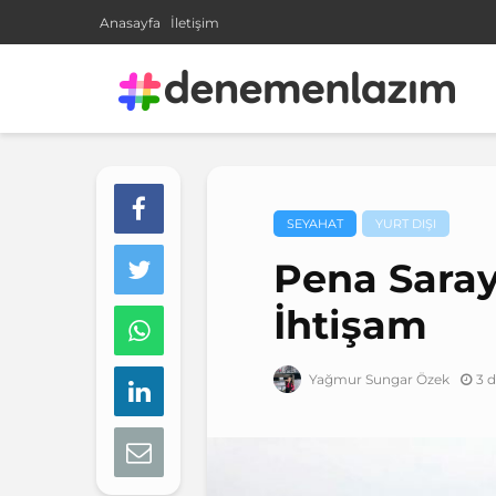
Anasayfa
İletişim
SEYAHAT
YURT DIŞI
Pena Saray
İhtişam
3 
Yağmur Sungar Özek