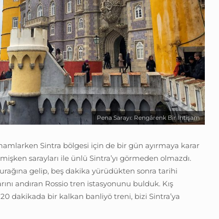
Pena Sarayı: Rengârenk Bir İhtişam
mamlarken Sintra bölgesi için de bir gün ayırmaya karar
lmişken sarayları ile ünlü Sintra’yı görmeden olmazdı.
urağına gelip, beş dakika yürüdükten sonra tarihi
garını andıran Rossio tren istasyonunu bulduk. Kış
20 dakikada bir kalkan banliyö treni, bizi Sintra’ya