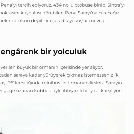
ena’yı tercih ediyoruz. 434 no’lu otobüse binip, Sintra’yı
 noktasını kuşbakışı görebilen Pena Sarayı’na çıkacağız.
pek mümkün değil zira çok dik yokuşlar mevcut.
 rengârenk bir yolculuk
verilen büyük bir ormanın içerisinde yer alıyor.
ktadan saraya kadar yürüyerek çıkmaz istemezseniz (ki
i başı 3€ karşılığında minibüs ile tırmanabilirsiniz. Sarayın
zi göğe uzanan kubbeleriyle ihtişamlı bir yapı karşılıyor!