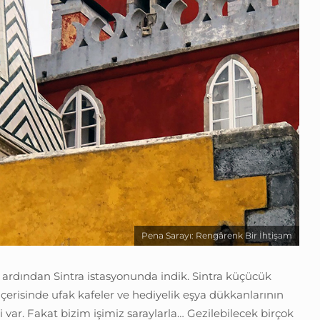
Pena Sarayı: Rengârenk Bir İhtişam
n ardından Sintra istasyonunda indik. Sintra küçücük
 İçerisinde ufak kafeler ve hediyelik eşya dükkanlarının
i var. Fakat bizim işimiz saraylarla… Gezilebilecek birçok