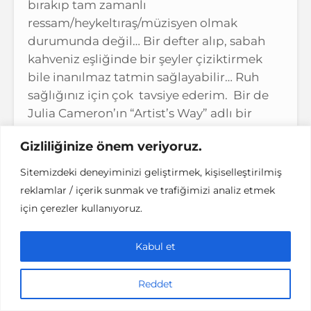
bırakıp tam zamanlı
ressam/heykeltıraş/müzisyen olmak
durumunda değil… Bir defter alıp, sabah
kahveniz eşliğinde bir şeyler çiziktirmek
bile inanılmaz tatmin sağlayabilir… Ruh
sağlığınız için çok tavsiye ederim. Bir de
Julia Cameron’ın “Artist’s Way” adlı bir
kitabı var, içindeki pek çok öneriyi
Gizliliğinize önem veriyoruz.
uyguladım…bana çok iyi geldi…Halen de
zaman zaman dönüp tekrar tekrar
Sitemizdeki deneyiminizi geliştirmek, kişiselleştirilmiş
okuduğum kitaplarımdandır… Ona da bir
reklamlar / içerik sunmak ve trafiğimizi analiz etmek
göz atın derim.
için çerezler kullanıyoruz.
Kabul et
Reddet