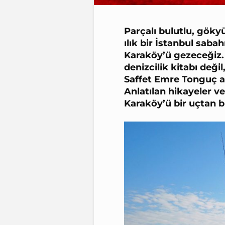
Parçalı bulutlu, göky
ılık bir İstanbul saba
Karaköy’ü gezeceğiz. Y
denizcilik kitabı değ
Saffet Emre Tonguç anla
Anlatılan hikayeler ve 
Karaköy
’ü bir uçtan 