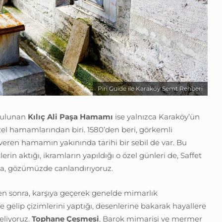
Piri Guide ile Karaköy Semt Rehberi
bulunan
Kılıç Ali Paşa Hamamı
ise yalnızca Karaköy’ün
zel hamamlarından biri. 1580’den beri, görkemli
eren hamamın yakınında tarihi bir sebil de var. Bu
rin aktığı, ikramların yapıldığı o özel günleri de, Saffet
a, gözümüzde canlandırıyoruz.
 sonra, karşıya geçerek genelde mimarlık
e gelip çizimlerini yaptığı, desenlerine bakarak hayallere
eliyoruz.
Tophane Çeşmesi
, Barok mimarisi ve mermer