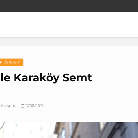
R LISTELERI
 ile Karaköy Semt
alık okuma
17/02/2019