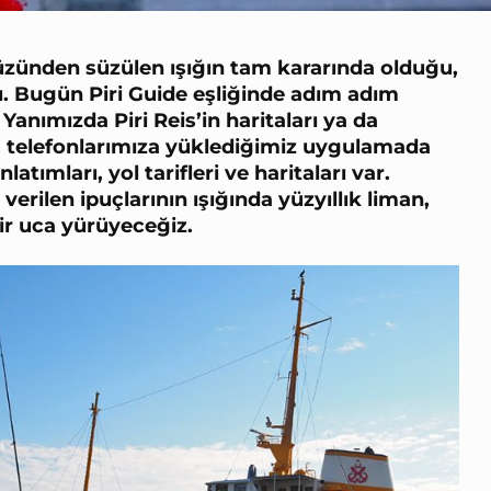
üzünden süzülen ışığın tam kararında olduğu,
hı. Bugün
Piri Guide
eşliğinde adım adım
anımızda Piri Reis’in haritaları ya da
il, telefonlarımıza yüklediğimiz uygulamada
tımları, yol tarifleri ve haritaları var.
verilen ipuçlarının ışığında yüzyıllık liman,
bir uca yürüyeceğiz.