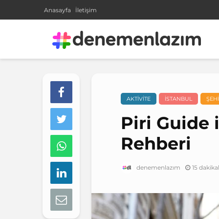
Anasayfa
İletişim
AKTIVITE
İSTANBUL
ŞEHI
Piri Guide
Rehberi
15 dakik
denemenlazım