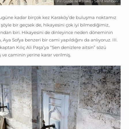
Piri Guide ile Karaköy Semt Rehberi
güne kadar birçok kez Karaköy’de buluşma noktamız
şöyle bir geçsek de, hikayesini çok iyi bilmediğimiz,
rından biri. Hikayesini de dinleyince neden döneminin
Aya Sofya benzeri bir cami yapıldığını da anlıyoruz. III.
aptan Kılıç Ali Paşa’ya “Sen denizlere aitsin” sözü
 ve caminin yerine karar verilmiş.