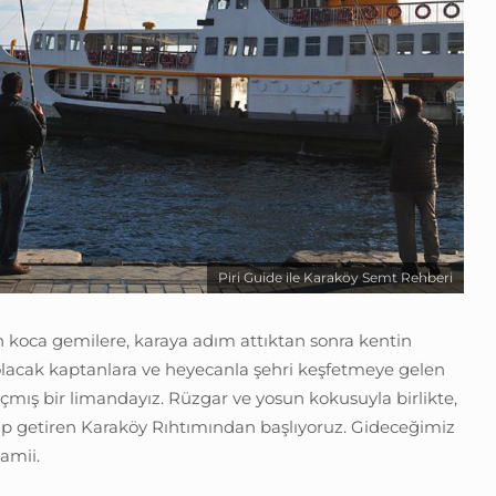
Piri Guide ile Karaköy Semt Rehberi
en koca gemilere, karaya adım attıktan sonra kentin
lacak kaptanlara ve heyecanla şehri keşfetmeye gelen
 açmış bir limandayız. Rüzgar ve yosun kokusuyla birlikte,
eyip getiren Karaköy Rıhtımından başlıyoruz. Gideceğimiz
Camii.