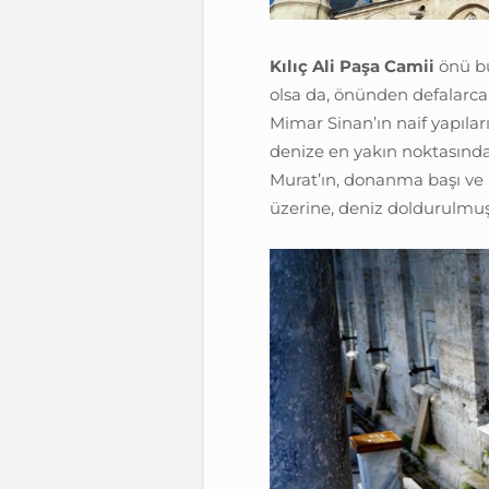
Kılıç Ali Paşa Camii
önü bu
olsa da, önünden defalarca 
Mimar Sinan’ın naif yapıla
denize en yakın noktasında, 
Murat’ın, donanma başı ve k
üzerine, deniz doldurulmuş