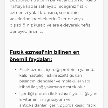
Buzdolabında cam bir kavanozun içinde 3
haftaya kadar saklayabileceğiniz fıstık
ezmenizi yulaf lapasına, smoothie
kaselerine, pankeklerin üzerine veya
pişirdiğiniz kurabiyelere ekleyerek nefis
deneyebilirsiniz.
Fıstık ezmesi’nin bilinen en
önemli faydaları:
Fıstık ezmesi, içerdiği proteinin yanında
kalp hastalığı riskini azalttığı, kan
basıncını dengeler ve moleküler yapı
itibari ile yağ yakımına destek olur.
İçerdiği protein ile kaslara fayda sağlayan
E vitamini, magnezyum ve
antioksidanları içerir. 2 çorba kaşığı fıstık