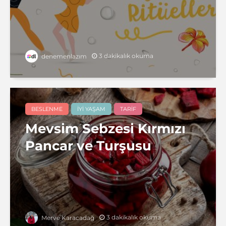
3 dakikalık okuma
denemenlazım
BESLENME
İYI YAŞAM
TARIF
Mevsim Sebzesi Kırmızı
Pancar ve Turşusu
3 dakikalık okuma
Merve Karacadağ