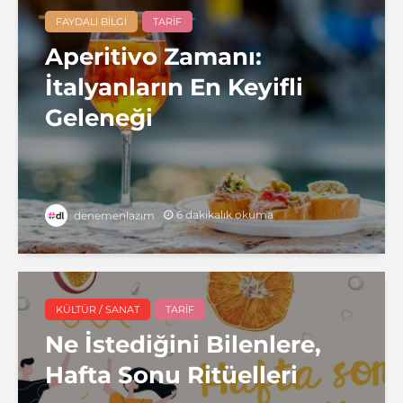
FAYDALI BILGI
TARIF
Aperitivo Zamanı:
İtalyanların En Keyifli
Geleneği
6 dakikalık okuma
denemenlazım
KÜLTÜR / SANAT
TARIF
Ne İstediğini Bilenlere,
Hafta Sonu Ritüelleri