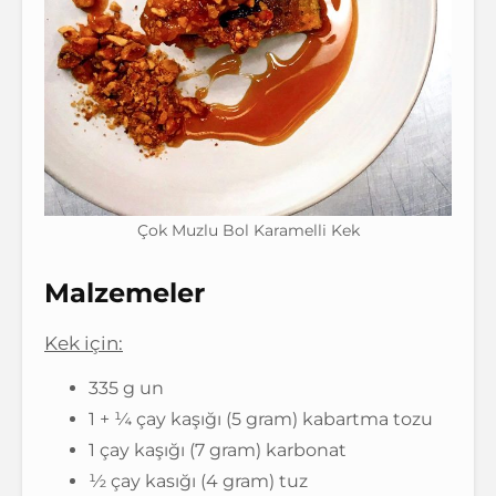
Çok Muzlu Bol Karamelli Kek
Malzemeler
Kek için:
335 g un
1 + ¼ çay kaşığı (5 gram) kabartma tozu
1 çay kaşığı (7 gram) karbonat
½ çay kasığı (4 gram) tuz