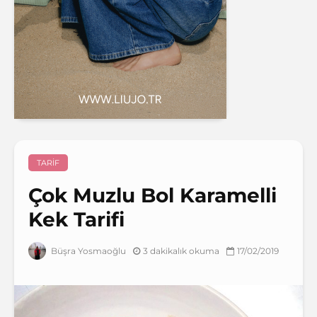
TARIF
Çok Muzlu Bol Karamelli
Kek Tarifi
3 dakikalık okuma
17/02/2019
Büşra Yosmaoğlu