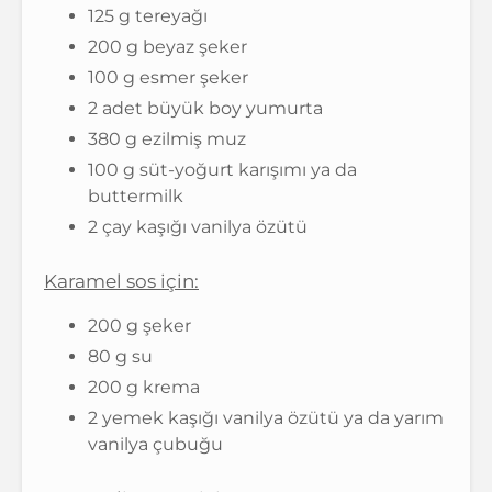
125 g tereyağı
200 g beyaz şeker
100 g esmer şeker
2 adet büyük boy yumurta
380 g ezilmiş muz
100 g süt-yoğurt karışımı ya da
buttermilk
2 çay kaşığı vanilya özütü
Karamel sos için:
200 g şeker
80 g su
200 g krema
2 yemek kaşığı vanilya özütü ya da yarım
vanilya çubuğu