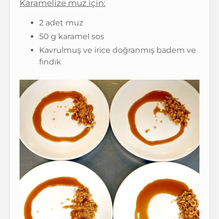
Karamelize muz için:
2 adet muz
50 g karamel sos
Kavrulmuş ve irice doğranmış badem ve
fındık