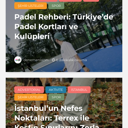
ŞEHIR LISTELERI
SPOR
Padel Rehberi: Türkiye’de
Padel Kortları ve
Kulüpleri
6 dakikalık okuma
denemenlazım
ADVERTORIAL
AKTIVITE
İSTANBUL
ŞEHIR LISTELERI
SPOR
İstanbul’un Nefes
Noktaları: Terrex ile
Keşfin Sınırlarını Zorla