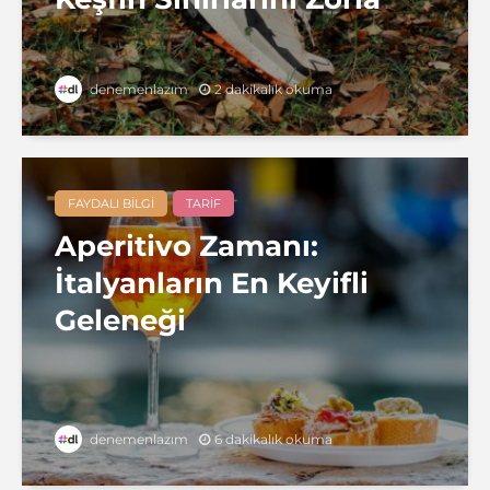
2 dakikalık okuma
denemenlazım
FAYDALI BILGI
TARIF
Aperitivo Zamanı:
İtalyanların En Keyifli
Geleneği
6 dakikalık okuma
denemenlazım