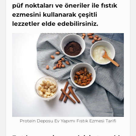
püf noktaları
ve
öneriler
ile fıstık
ezmesini kullanarak çeşitli
lezzetler elde edebilirsiniz.
Protein Deposu Ev Yapımı Fıstık Ezmesi Tarifi