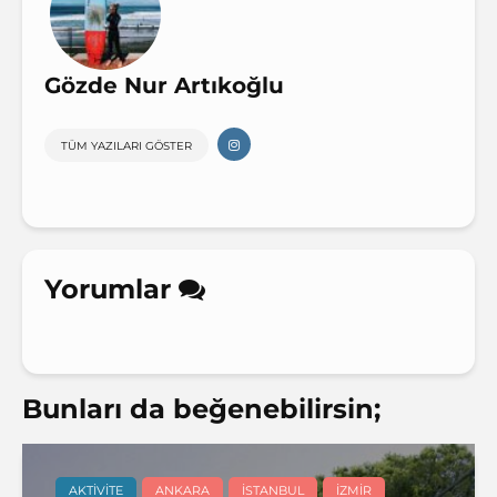
Gözde Nur Artıkoğlu
TÜM YAZILARI GÖSTER
Yorumlar
Bunları da beğenebilirsin;
AKTIVITE
ANKARA
İSTANBUL
İZMIR